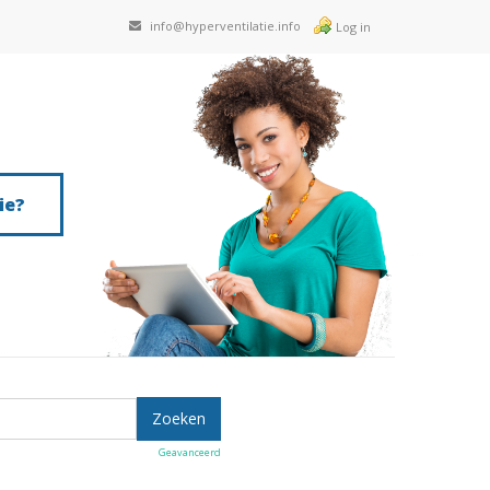
info@hyperventilatie.info
Log in
ie?
Geavanceerd