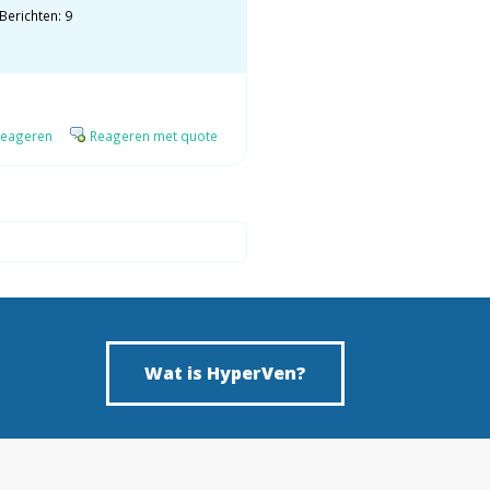
Berichten: 9
eageren
Reageren met quote
Wat is HyperVen?