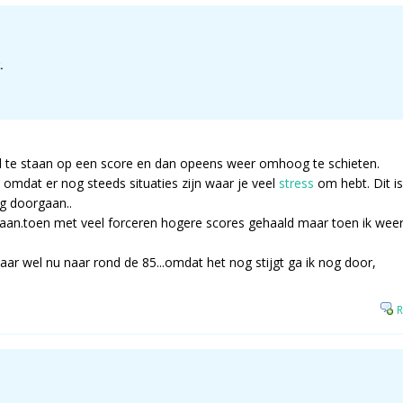
.
il te staan op een score en dan opeens weer omhoog te schieten.
n omdat er nog steeds situaties zijn waar je veel
stress
om hebt. Dit is
g doorgaan..
 staan.toen met veel forceren hogere scores gehaald maar toen ik wee
ar wel nu naar rond de 85...omdat het nog stijgt ga ik nog door,
R