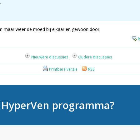
.
dan maar weer de moed bij elkaar en gewoon door.
R
Nieuwere discussies
Oudere discussies
Printbare versie
RSS
t HyperVen programma?