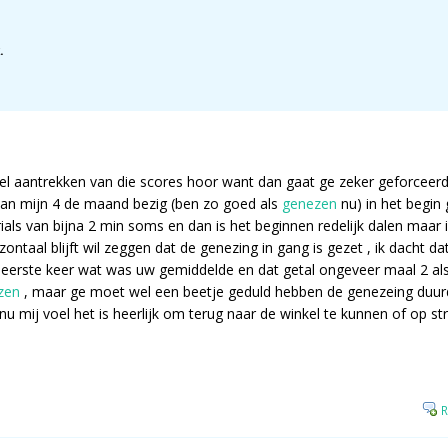
.
el aantrekken van die scores hoor want dan gaat ge zeker geforceerd 
an mijn 4 de maand bezig (ben zo goed als
genezen
nu) in het begin 
ials van bijna 2 min soms en dan is het beginnen redelijk dalen maar ik
zontaal blijft wil zeggen dat de genezing in gang is gezet , ik dacht d
 eerste keer wat was uw gemiddelde en dat getal ongeveer maal 2 als
zen
, maar ge moet wel een beetje geduld hebben de genezeing duu
 nu mij voel het is heerlijk om terug naar de winkel te kunnen of op s
R