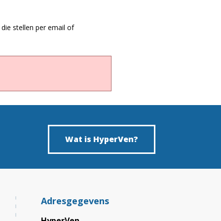
die stellen per email of
Wat is HyperVen?
Adresgegevens
HyperVen