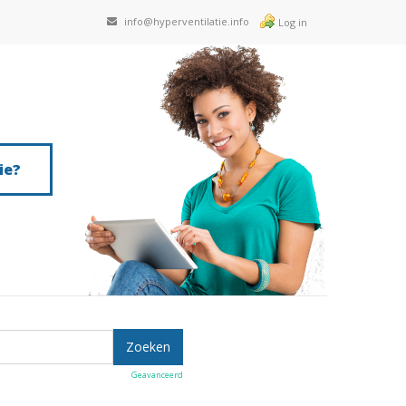
info@hyperventilatie.info
Log in
ie?
Geavanceerd