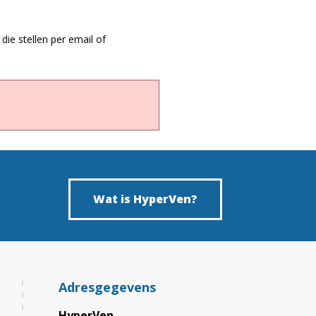
die stellen per email of
Wat is HyperVen?
Adresgegevens
HyperVen