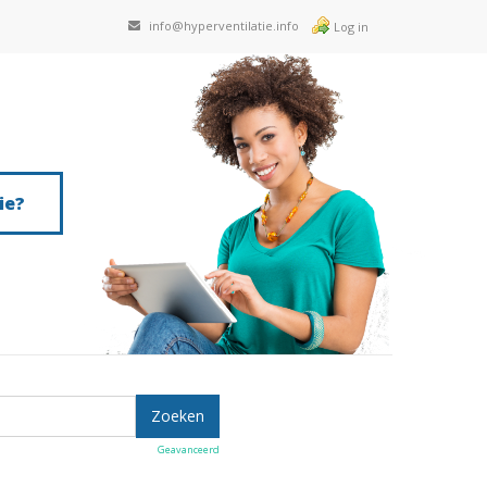
info@hyperventilatie.info
Log in
ie?
Geavanceerd