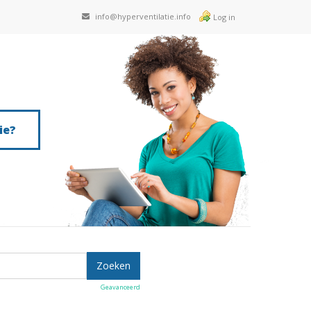
info@hyperventilatie.info
Log in
ie?
Geavanceerd