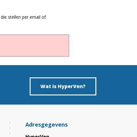
die stellen per email of
Wat is HyperVen?
Adresgegevens
HyperVen