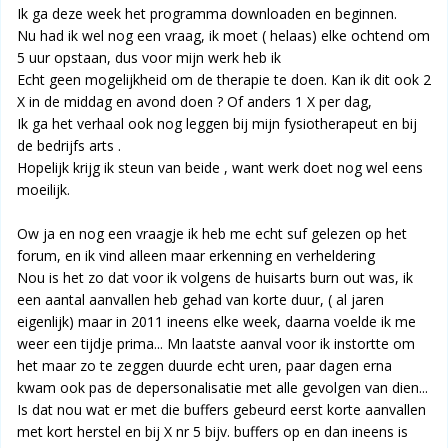
Ik ga deze week het programma downloaden en beginnen.
Nu had ik wel nog een vraag, ik moet ( helaas) elke ochtend om
5 uur opstaan, dus voor mijn werk heb ik
Echt geen mogelijkheid om de therapie te doen. Kan ik dit ook 2
X in de middag en avond doen ? Of anders 1 X per dag,
Ik ga het verhaal ook nog leggen bij mijn fysiotherapeut en bij
de bedrijfs arts .
Hopelijk krijg ik steun van beide , want werk doet nog wel eens
moeilijk.
Ow ja en nog een vraagje ik heb me echt suf gelezen op het
forum, en ik vind alleen maar erkenning en verheldering
Nou is het zo dat voor ik volgens de huisarts burn out was, ik
een aantal aanvallen heb gehad van korte duur, ( al jaren
eigenlijk) maar in 2011 ineens elke week, daarna voelde ik me
weer een tijdje prima... Mn laatste aanval voor ik instortte om
het maar zo te zeggen duurde echt uren, paar dagen erna
kwam ook pas de depersonalisatie met alle gevolgen van dien...
Is dat nou wat er met die buffers gebeurd eerst korte aanvallen
met kort herstel en bij X nr 5 bijv. buffers op en dan ineens is