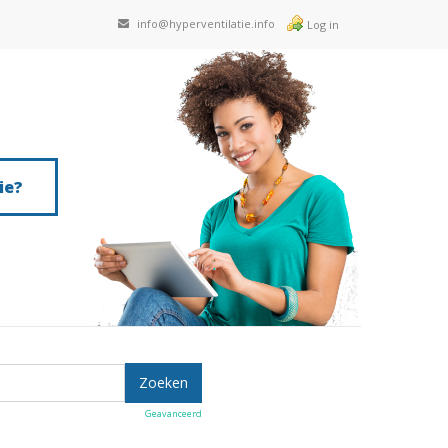
info@hyperventilatie.info
Log in
ie?
Geavanceerd