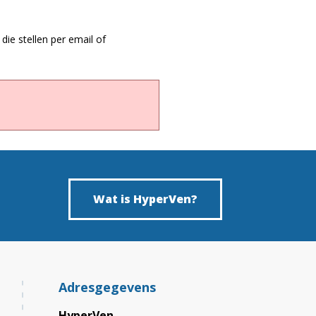
die stellen per email of
Wat is HyperVen?
Adresgegevens
HyperVen