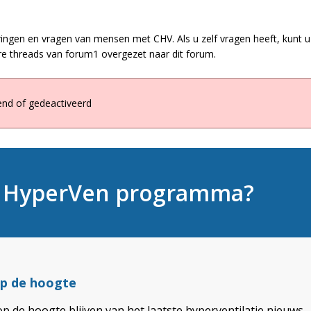
ringen en vragen van mensen met CHV. Als u zelf vragen heeft, kunt u 
e threads van forum1 overgezet naar dit forum.
end of gedeactiveerd
t HyperVen programma?
 op de hoogte
op de hoogte blijven van het laatste hyperventilatie nieuws