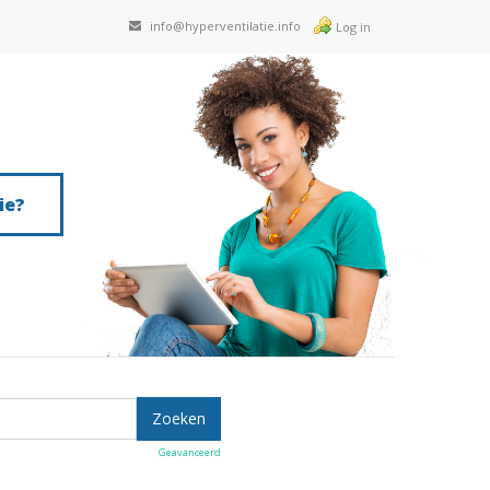
info@hyperventilatie.info
Log in
ie?
Geavanceerd