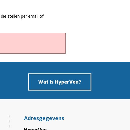
die stellen per email of
Wat is HyperVen?
Adresgegevens
HyperVen