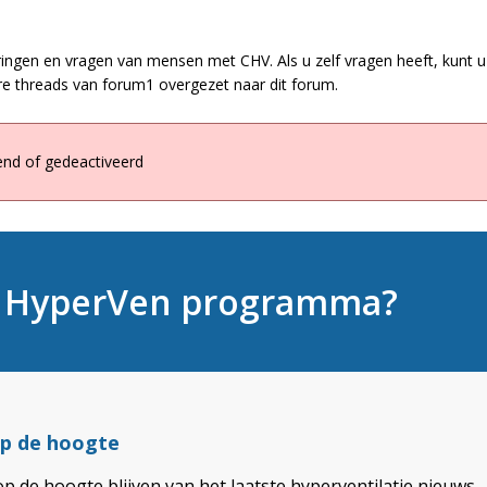
ringen en vragen van mensen met CHV. Als u zelf vragen heeft, kunt u 
e threads van forum1 overgezet naar dit forum.
end of gedeactiveerd
t HyperVen programma?
 op de hoogte
op de hoogte blijven van het laatste hyperventilatie nieuws