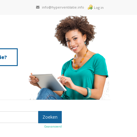
info@hyperventilatie.info
Log in
ie?
Geavanceerd