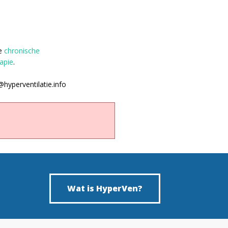
de
chronische
apie
.
@hyperventilatie.info
Wat is HyperVen?