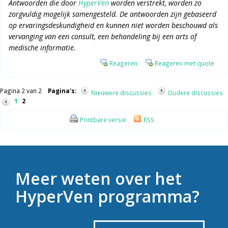
Antwoorden die door
HyperVen
worden verstrekt, worden zo
zorgvuldig mogelijk samengesteld. De antwoorden zijn gebaseerd
op ervaringsdeskundigheid en kunnen niet worden beschouwd als
vervanging van een consult, een behandeling bij een arts of
medische informatie.
Reageren
Reageren met quote
Pagina 2 van 2
Pagina's:
Nieuwere discussies
Oudere discussies
1
2
Printbare versie
RSS
Meer weten over het
HyperVen programma?