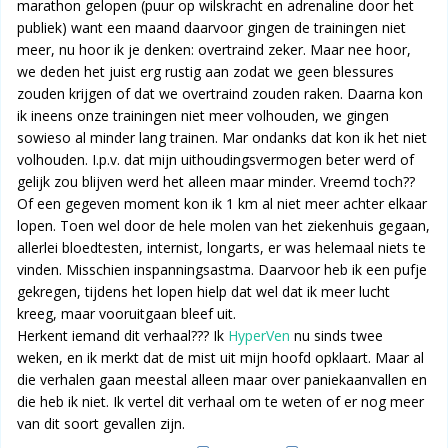
marathon gelopen (puur op wilskracht en adrenaline door het
publiek) want een maand daarvoor gingen de trainingen niet
meer, nu hoor ik je denken: overtraind zeker. Maar nee hoor,
we deden het juist erg rustig aan zodat we geen blessures
zouden krijgen of dat we overtraind zouden raken. Daarna kon
ik ineens onze trainingen niet meer volhouden, we gingen
sowieso al minder lang trainen. Mar ondanks dat kon ik het niet
volhouden. I.p.v. dat mijn uithoudingsvermogen beter werd of
gelijk zou blijven werd het alleen maar minder. Vreemd toch??
Of een gegeven moment kon ik 1 km al niet meer achter elkaar
lopen. Toen wel door de hele molen van het ziekenhuis gegaan,
allerlei bloedtesten, internist, longarts, er was helemaal niets te
vinden. Misschien inspanningsastma. Daarvoor heb ik een pufje
gekregen, tijdens het lopen hielp dat wel dat ik meer lucht
kreeg, maar vooruitgaan bleef uit.
Herkent iemand dit verhaal??? Ik
HyperVen
nu sinds twee
weken, en ik merkt dat de mist uit mijn hoofd opklaart. Maar al
die verhalen gaan meestal alleen maar over paniekaanvallen en
die heb ik niet. Ik vertel dit verhaal om te weten of er nog meer
van dit soort gevallen zijn.