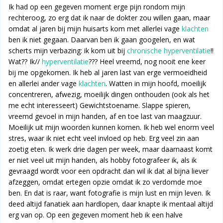
Ik had op een gegeven moment erge pijn rondom mijn
rechteroog, zo erg dat ik naar de dokter zou willen gaan, maar
omdat al jaren bij mijn huisarts kom met allerlei vage
klachten
ben ik niet gegaan. Daarvan ben ik gaan googelen, en wat
scherts mijn verbazing: ik kom uit bij
chronische hyperventilatie
!!
Wat?? Ik//
hyperventilatie
??? Heel vreemd, nog nooit ene keer
bij me opgekomen. Ik heb al jaren last van erge vermoeidheid
en allerlei ander vage
klachten
. Watten in mijn hoofd, moeilijk
concentreren, afwezig, moeilijk dingen onthouden (ook als het
me echt interesseert) Gewichtstoename. Slappe spieren,
vreemd gevoel in mijn handen, af en toe last van maagzuur.
Moeilijk uit mijn woorden kunnen komen. Ik heb wel enorm veel
stres, waar ik niet echt veel invloed op heb. Erg veel zin aan
zoetig eten. Ik werk drie dagen per week, maar daarnaast komt
er niet veel uit mijn handen, als hobby fotografeer ik, als ik
gevraagd wordt voor een opdracht dan wil ik dat al bijna liever
afzeggen, omdat ertegen opzie omdat ik zo verdomde moe
ben. En dat is raar, want fotografie is mijn lust en mijn leven. Ik
deed altijd fanatiek aan hardlopen, daar knapte ik mentaal altijd
erg van op. Op een gegeven moment heb ik een halve