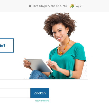
info@hyperventilatie.info
Log in
ie?
Geavanceerd