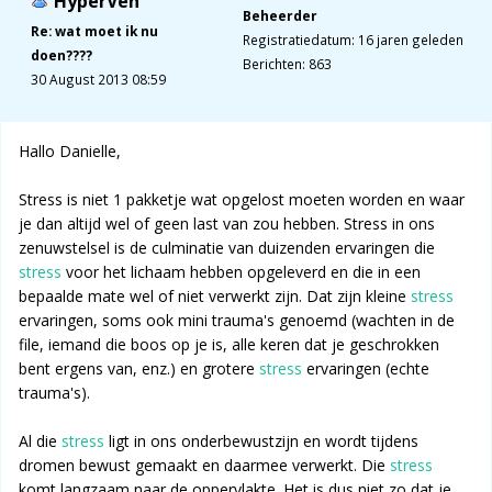
HyperVen
Beheerder
Re: wat moet ik nu
Registratiedatum: 16 jaren geleden
doen????
Berichten: 863
30 August 2013 08:59
Hallo Danielle,
Stress is niet 1 pakketje wat opgelost moeten worden en waar
je dan altijd wel of geen last van zou hebben. Stress in ons
zenuwstelsel is de culminatie van duizenden ervaringen die
stress
voor het lichaam hebben opgeleverd en die in een
bepaalde mate wel of niet verwerkt zijn. Dat zijn kleine
stress
ervaringen, soms ook mini trauma's genoemd (wachten in de
file, iemand die boos op je is, alle keren dat je geschrokken
bent ergens van, enz.) en grotere
stress
ervaringen (echte
trauma's).
Al die
stress
ligt in ons onderbewustzijn en wordt tijdens
dromen bewust gemaakt en daarmee verwerkt. Die
stress
komt langzaam naar de oppervlakte. Het is dus niet zo dat je