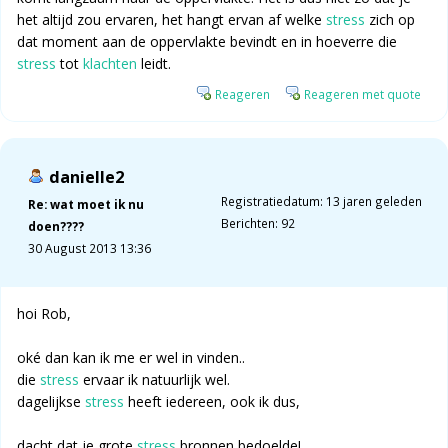
het altijd zou ervaren, het hangt ervan af welke
stress
zich op
dat moment aan de oppervlakte bevindt en in hoeverre die
stress
tot
klachten
leidt.
Reageren
Reageren met quote
danielle2
Registratiedatum: 13 jaren geleden
Re: wat moet ik nu
Berichten: 92
doen????
30 August 2013 13:36
hoi Rob,
oké dan kan ik me er wel in vinden..
die
stress
ervaar ik natuurlijk wel.
dagelijkse
stress
heeft iedereen, ook ik dus,
dacht dat je grote
stress
bronnen bedoelde!