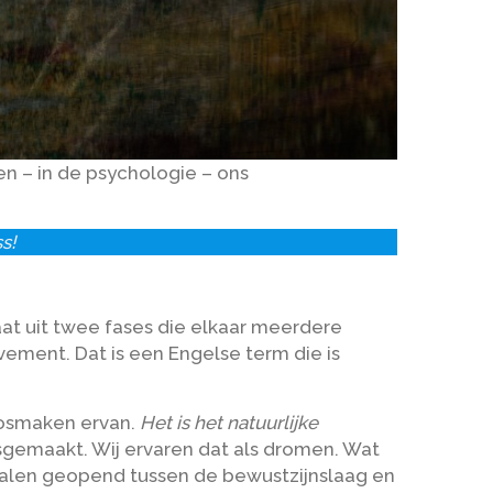
en – in de psychologie – ons
s!
aat uit twee fases die elkaar meerdere
vement. Dat is een Engelse term die is
 losmaken ervan.
Het is het natuurlijke
sgemaakt. Wij ervaren dat als dromen. Wat
kanalen geopend tussen de bewustzijnslaag en