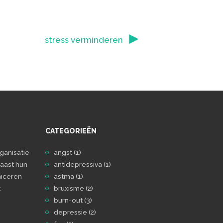
stress verminderen
CATEGORIEËN
ganisatie
angst
(1)
aast hun
antidepressiva
(1)
iceren
astma
(1)
t
bruxisme
(2)
burn-out
(3)
depressie
(2)