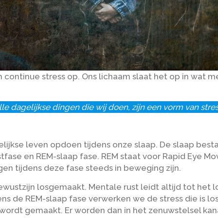
n continue stress op. Ons lichaam slaat het op in wat m
lle dagelijkse dingen die wij doen, zijn een vorm van stres
lijkse leven opdoen tijdens onze slaap. De slaap best
ustfase en REM-slaap fase. REM staat voor Rapid Eye Mo
n tijdens deze fase steeds in beweging zijn.
ewustzijn losgemaakt. Mentale rust leidt altijd tot het
ens de REM-slaap fase verwerken we de stress die is lo
ust’ wordt gemaakt. Er worden dan in het zenuwstelsel 