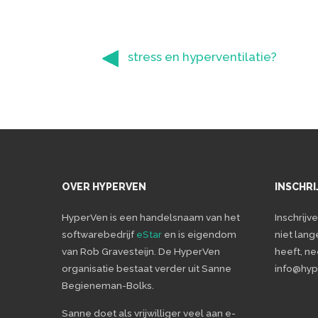
stress en hyperventilatie?
OVER HYPERVEN
INSCHRI
HyperVen is een handelsnaam van het
Inschrijv
softwarebedrijf
eStar
en is eigendom
niet lang
van Rob Gravesteijn. De HyperVen
heeft, n
organisatie bestaat verder uit Sanne
info@hype
Begieneman-Bolks.
Sanne doet als vrijwilliger veel aan e-