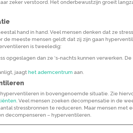
ar zeker verstoord. Het onderbewustzijn groeit langz
atie
eestal hand in hand. Veel mensen denken dat ze stres
or de meeste mensen geldt dat zij zijn gaan hyperven
rventileren is tweeledig:
ss opgeslagen dan ze ‘s-nachts kunnen verwerken. De 
nligt, jaagt
het ademcentrum
aan.
ntileren
 hyperventileren in bovengenoemde situatie. Zie hiervo
tiënten
. Veel mensen zoeken decompensatie in de wee
 aantal stressbronnen te reduceren. Maar mensen met 
nnen decompenseren – hyperventileren.