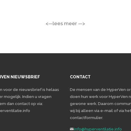
<—lees meer —>
JVEN NIEUWSBRIEF
CONTACT
en voor de nieuwsbrief is helaas
De mensen van de HyperVen or
er mogelijk. Indien u vragen
doen hun werk voor HyperVen n
eem dan contact op via:
gewone werk. Daarom commun
rventilatie.info
wij bij alleen via e-mail of via he
contactformulier.
info@hyperventilatie.info