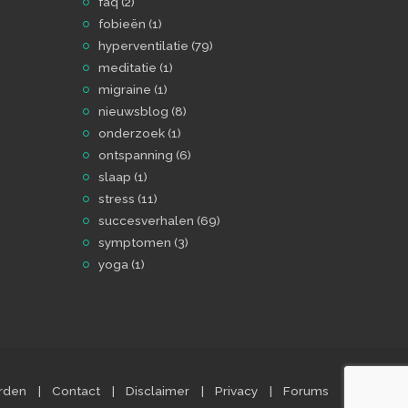
faq
(2)
fobieën
(1)
hyperventilatie
(79)
meditatie
(1)
migraine
(1)
nieuwsblog
(8)
onderzoek
(1)
ontspanning
(6)
slaap
(1)
stress
(11)
succesverhalen
(69)
symptomen
(3)
yoga
(1)
rden
Contact
Disclaimer
Privacy
Forums