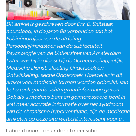
Dit artikel is geschreven door Drs. B. Snitslaar,
neuroloog, in de jaren 80 verbonden aan het
Fobieënproject van de afdeling
Persoonlijkheidsleer van de subfaculteit
Psychologie van de Universiteit van Amsterdam.
Later was hij in dienst bij de Gemeenschappelijke
Medische Dienst, afdeling Onderzoek en
Ontwikkeling, sectie Onderzoek. Hoewel er in dit
artikel veel medische termen worden gebruikt, kan
het u toch goede achtergrondinformatie geven.
Ook als u medicus bent en geïnteresseerd bent in
wat meer accurate informatie over het syndroom
van de chronische hyperventilatie, zijn de medische
artikelen op deze site wellicht interessant voor u .
Laboratorium- en andere technische