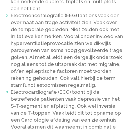
kenmerkende duplets, triplets en multiplets
aan het licht.
Electroencefalografie (EEG) laat ons vaak een
overmaat aan trage activiteit zien. Vaak over
de temporale gebieden. Niet zelden ook met
irritatieve kenmerken. Vooral onder invloed van
hyperventilatieprovocatie zien we dikwijls
paroxysmen van soms hoog gevolteerde trage
golven. Al met al leidt een dergelijk onderzoek
nog al eens tot de uitspraak dat met migraine,
of/en epileptische factoren moet worden
rekening gehouden. Ook valt hierbij de term
stamfunctiestoornissen regelmatig.
Electrocardiografie (ECG) toont bij de
betreffende patiënten vaak depressie van het
S-T-segment en afplatting. Ook wel inversie
van de T-toppen. Vaak leidt dit tot opname op
een Cardiologie afdeling van een ziekenhuis.
Vooral als men dit waarneemt in combinatie