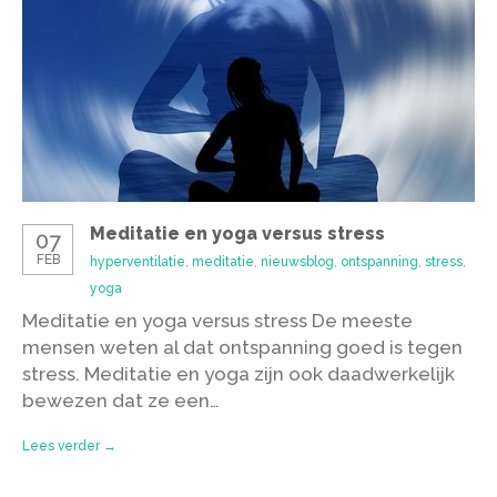
Meditatie en yoga versus stress
07
FEB
hyperventilatie
,
meditatie
,
nieuwsblog
,
ontspanning
,
stress
,
yoga
Meditatie en yoga versus stress De meeste
mensen weten al dat ontspanning goed is tegen
stress. Meditatie en yoga zijn ook daadwerkelijk
bewezen dat ze een…
Lees verder →