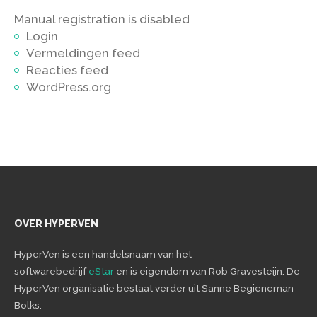
Manual registration is disabled
Login
Vermeldingen feed
Reacties feed
WordPress.org
OVER HYPERVEN
HyperVen is een handelsnaam van het
softwarebedrijf
eStar
en is eigendom van Rob Gravesteijn. De
HyperVen organisatie bestaat verder uit Sanne Begieneman-
Bolks.