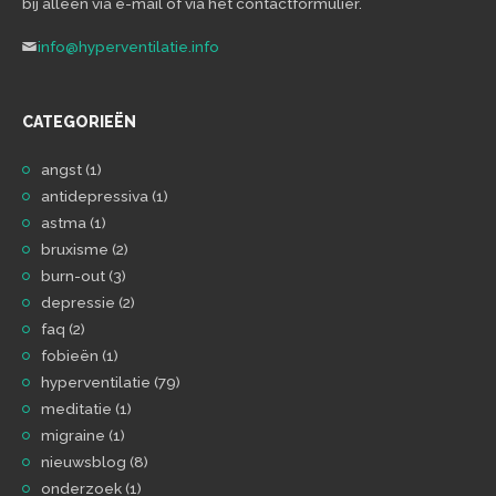
bij alleen via e-mail of via het contactformulier.
info@hyperventilatie.info
CATEGORIEËN
angst
(1)
antidepressiva
(1)
astma
(1)
bruxisme
(2)
burn-out
(3)
depressie
(2)
faq
(2)
fobieën
(1)
hyperventilatie
(79)
meditatie
(1)
migraine
(1)
nieuwsblog
(8)
onderzoek
(1)