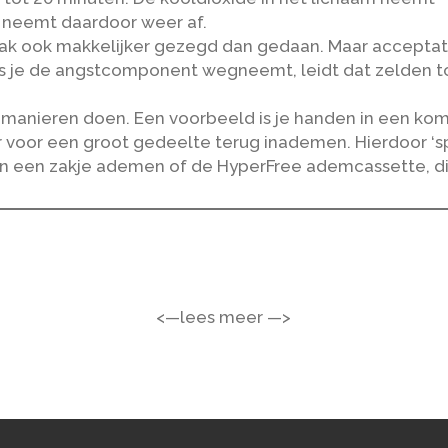
 neemt daardoor weer af.
 vaak ook makkelijker gezegd dan gedaan. Maar accepta
s je de angstcomponent wegneemt, leidt dat zelden to
se manieren doen. Een voorbeeld is je handen in een ko
 voor een groot gedeelte terug inademen. Hierdoor ‘sp
in een zakje ademen of de HyperFree ademcassette, di
<—lees meer —>