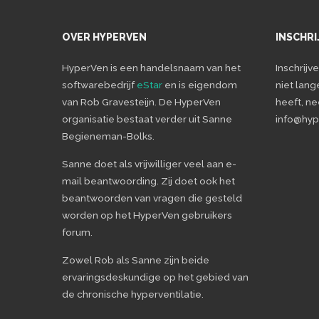
OVER HYPERVEN
INSCHRI
HyperVen is een handelsnaam van het
Inschrijv
softwarebedrijf
eStar
en is eigendom
niet lang
van Rob Gravesteijn. De HyperVen
heeft, n
organisatie bestaat verder uit Sanne
info@hype
Begieneman-Bolks.
Sanne doet als vrijwilliger veel aan e-
mail beantwoording. Zij doet ook het
beantwoorden van vragen die gesteld
worden op het HyperVen gebruikers
forum.
Zowel Rob als Sanne zijn beide
ervaringsdeskundige op het gebied van
de chronische hyperventilatie.