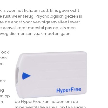
 is voor het lichaam zelf. Er is geen echt
e rust weer terug. Psychologisch gezien is
e de angst voor vervolgaanvallen levert
e aanval komt meestal pas op, als men
densweg die mensen vaak moeten gaan.
n ook
bben
en.
en:
ig
en op
de HyperFree kan helpen om de
Zo
hyperventilatie aanval op te vangen