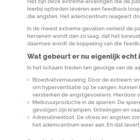
Het zijn deze extreme ervaringen die de pa
hierbij optreden leveren een feedback loo
die angsten. Het ademcentrum reageert doo
In de meest extreme gevallen verliest de pa
hersenen wordt dan zo laag, dat het bewustz
daarmee wordt de koppeling van die feedba
Wat gebeurt er nu eigenlijk echt 
In het lichaam treden ten gevolge van de aan
Bloedvatvernauwing. Door de extreem snel
om hyperventilatie op te vangen, kunnen
versterken de angstgevoelens. Hierdoor o
Melkzuurproductie in de spieren. De spie
gevolgen zijn krampen, tintelingen en vaak
Adrenalinestoot. De stress en angsten zo
het ademcentrum weer aan. En dat levert