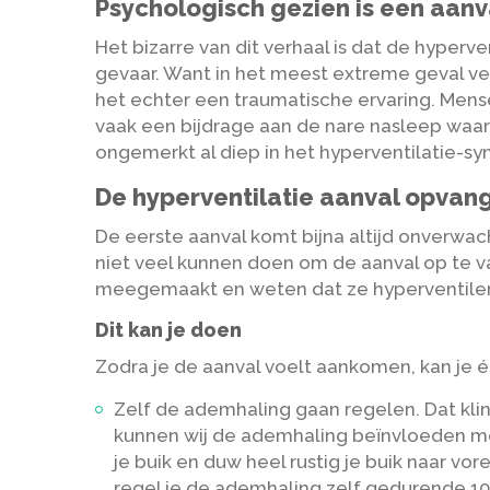
Psychologisch gezien is een aanv
Het bizarre van dit verhaal is dat de hyperve
gevaar. Want in het meest extreme geval ver
het echter een traumatische ervaring. Mens
vaak een bijdrage aan de nare nasleep waar
ongemerkt al diep in het hyperventilatie-s
De hyperventilatie aanval opvan
De eerste aanval komt bijna altijd onverwac
niet veel kunnen doen om de aanval op te 
meegemaakt en weten dat ze hyperventilere
Dit kan je doen
Zodra je de aanval voelt aankomen, kan je
Zelf de ademhaling gaan regelen. Dat klin
kunnen wij de ademhaling beïnvloeden met
je buik en duw heel rustig je buik naar vo
regel je de ademhaling zelf gedurende 10