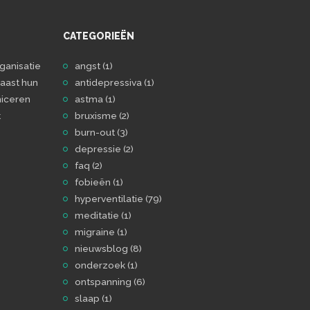
CATEGORIEËN
ganisatie
angst
(1)
aast hun
antidepressiva
(1)
iceren
astma
(1)
t
bruxisme
(2)
burn-out
(3)
depressie
(2)
faq
(2)
fobieën
(1)
hyperventilatie
(79)
meditatie
(1)
migraine
(1)
nieuwsblog
(8)
onderzoek
(1)
ontspanning
(6)
slaap
(1)