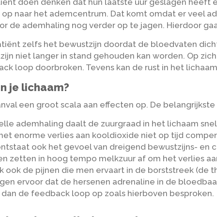
tiënt doen denken dat hun laatste uur geslagen heeft 
p op naar het ademcentrum. Dat komt omdat er veel ad
r de ademhaling nog verder op te jagen. Hierdoor ga
tiënt zelfs het bewustzijn doordat de bloedvaten dich
ijn niet langer in stand gehouden kan worden. Op zich 
ck loop doorbroken. Tevens kan de rust in het lichaa
in je lichaam?
val een groot scala aan effecten op. De belangrijkste 
le ademhaling daalt de zuurgraad in het lichaam snel
 het enorme verlies aan kooldioxide niet op tijd com
ntstaat ook het gevoel van dreigend bewustzijns- en c
ren zetten in hoog tempo melkzuur af om het verlies a
 ook de pijnen die men ervaart in de borststreek (de t
rgen ervoor dat de hersenen adrenaline in de bloedbaa
 dan de feedback loop op zoals hierboven besproken.