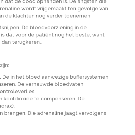
en dat de dood ophanden is. De angsten die
renaline wordt vrijgemaakt ten gevolge van
an de klachten nog verder toenemen.
tknijpen. De bloedvoorziening in de
is dat voor de patiënt nog het beste, want
m dan terugkeren…
zijn:
. De in het bloed aanwezige buffersystemen
penseren. De vernauwde bloedvaten
ontroleverlies.
an kooldioxide te compenseren. De
horax).
n brengen. Die adrenaline jaagt vervolgens