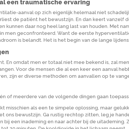
al een traumatische ervaring
ntilatie-aanval op zich eigenlijk helemaal niet schadelijk
liest de patiënt het bewustzijn. En dan keert vanzelf d
en kunnen daar nog heel lang last van houden. Met nam
in men geconfronteerd. Want de eerste hyperventilati
yndroom is belandt. Het is het begin van de lange lij
gen
ht. En omdat men er totaal niet mee bekend is, zal me
vangen. Voor de mensen die al een keer een aanval he
n, zijn er diverse methoden om aanvallen op te vang
 één of meerdere van de volgende dingen gaan toepass
kt misschien als een te simpele oplossing, maar gelukk
 ons bewustzijn. Ga rustig rechtop zitten, leg je hand
ren bij een inademing en naar achter bij de uitademing. 
 tot 20 minuten. De kooldioxide in het lichaam neemt