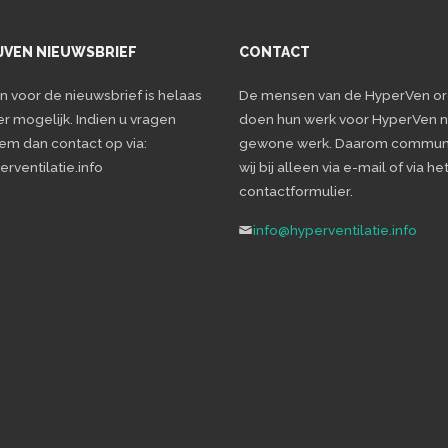
JVEN NIEUWSBRIEF
CONTACT
en voor de nieuwsbrief is helaas
De mensen van de HyperVen or
er mogelijk. Indien u vragen
doen hun werk voor HyperVen n
eem dan contact op via:
gewone werk. Daarom commun
rventilatie.info
wij bij alleen via e-mail of via he
contactformulier.
info@hyperventilatie.info