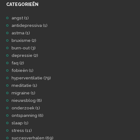
CATEGORIEËN
angst
(1)
antidepressiva
(1)
astma
(1)
bruxisme
(2)
burn-out
(3)
depressie
(2)
faq
(2)
fobieën
(1)
hyperventilatie
(79)
meditatie
(1)
migraine
(1)
nieuwsblog
(8)
onderzoek
(1)
ontspanning
(6)
slaap
(1)
stress
(11)
succesverhalen
(69)