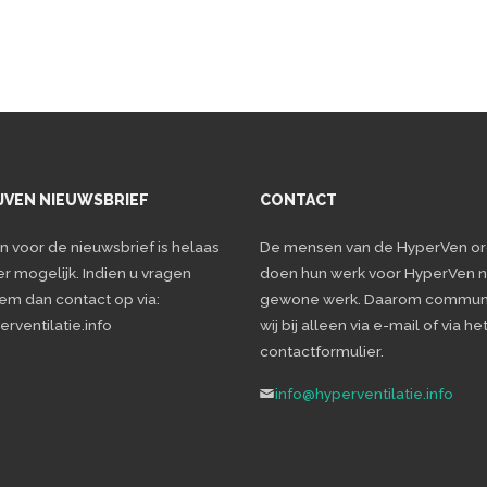
JVEN NIEUWSBRIEF
CONTACT
en voor de nieuwsbrief is helaas
De mensen van de HyperVen or
er mogelijk. Indien u vragen
doen hun werk voor HyperVen n
eem dan contact op via:
gewone werk. Daarom commun
rventilatie.info
wij bij alleen via e-mail of via he
contactformulier.
info@hyperventilatie.info