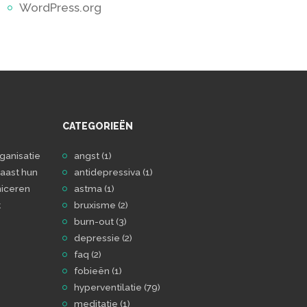
WordPress.org
CATEGORIEËN
ganisatie
angst
(1)
aast hun
antidepressiva
(1)
iceren
astma
(1)
t
bruxisme
(2)
burn-out
(3)
depressie
(2)
faq
(2)
fobieën
(1)
hyperventilatie
(79)
meditatie
(1)