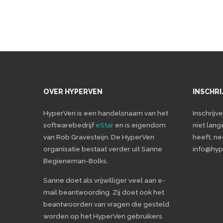
OVER HYPERVEN
INSCHRI
HyperVen is een handelsnaam van het
Inschrijv
softwarebedrijf
eStar
en is eigendom
niet lang
van Rob Gravesteijn. De HyperVen
heeft, n
organisatie bestaat verder uit Sanne
info@hype
Begieneman-Bolks.
Sanne doet als vrijwilliger veel aan e-
mail beantwoording. Zij doet ook het
beantwoorden van vragen die gesteld
worden op het HyperVen gebruikers