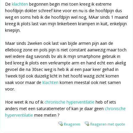
De
klachten
begonnen begin mei toen kreeg ik extreme
hoofdpijn dokter schreef kine voor en nu is die hoofdpijn dus
weg en soms heb ik die hoofdpijn wel nog, MAar sinds 1 maand
kreeg ik plots last van mijn linkerbeen krampen in kuit, enkelpijn
kniepijn.
Maar sinds 2weken ook last van bijde armen pijn aan de
elleboog zone en pols pijn is niet constant aanwezig maar toch
wel iedere dag savonds bv als ik mijn smartphone gebruik in
bed kreeg ik plots een verkrampte arm en hand echt een akelig
gevoel die na 30sec weg is heb ik al een paar keer gehad in
1week tijd ook duizelig licht in het hoofd wazig zicht komen
vaak voor maar de
klachten
komen meestal ook niet samen
voor.
Hoe weet ik nu of ik
chronische hyperventilatie
heb of iets
anders met een saturatiemeter of kan je daar geen
chronische
hyperventilatie
mee meten ?
Reageren
Reageren met quote