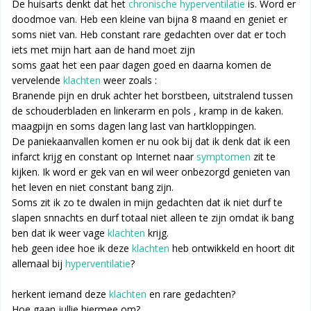
De huisarts denkt dat het
chronische hyperventilatie
is. Word er
doodmoe van. Heb een kleine van bijna 8 maand en geniet er
soms niet van. Heb constant rare gedachten over dat er toch
iets met mijn hart aan de hand moet zijn
soms gaat het een paar dagen goed en daarna komen de
vervelende
klachten
weer zoals :
Branende pijn en druk achter het borstbeen, uitstralend tussen
de schouderbladen en linkerarm en pols , kramp in de kaken.
maagpijn en soms dagen lang last van hartkloppingen.
De paniekaanvallen komen er nu ook bij dat ik denk dat ik een
infarct krijg en constant op Internet naar
symptomen
zit te
kijken. Ik word er gek van en wil weer onbezorgd genieten van
het leven en niet constant bang zijn.
Soms zit ik zo te dwalen in mijn gedachten dat ik niet durf te
slapen snnachts en durf totaal niet alleen te zijn omdat ik bang
ben dat ik weer vage
klachten
krijg.
heb geen idee hoe ik deze
klachten
heb ontwikkeld en hoort dit
allemaal bij
hyperventilatie
?
herkent iemand deze
klachten
en rare gedachten?
Hoe gaan jullie hiermee om?