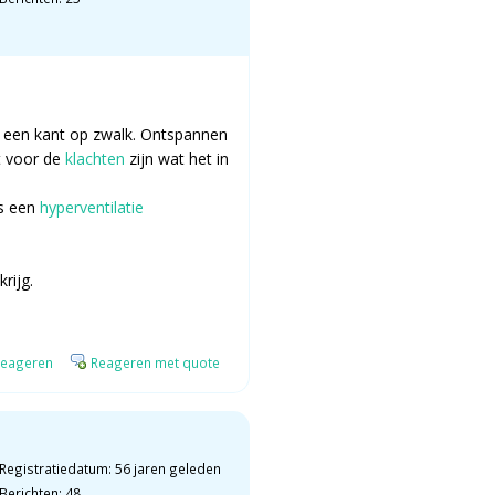
t een kant op zwalk. Ontspannen
st voor de
klachten
zijn wat het in
ls een
hyperventilatie
rijg.
eageren
Reageren met quote
Registratiedatum: 56 jaren geleden
Berichten: 48