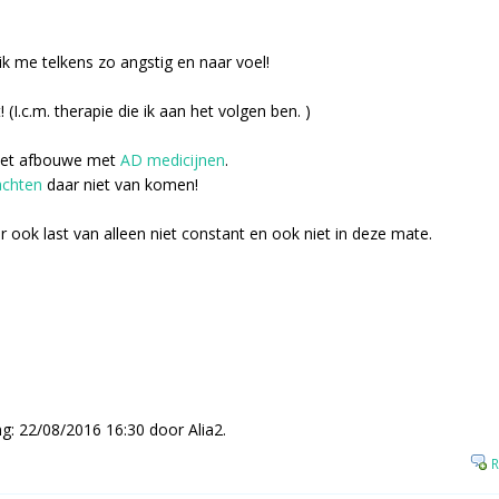
k me telkens zo angstig en naar voel!
 (I.c.m. therapie die ik aan het volgen ben. )
het afbouwe met
AD medicijnen
.
achten
daar niet van komen!
r ook last van alleen niet constant en ook niet in deze mate.
ing: 22/08/2016 16:30 door Alia2.
R