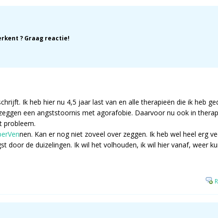
erkent ? Graag reactie!
hrijft. Ik heb hier nu 4,5 jaar last van en alle therapieën die ik heb ge
e zeggen een angststoornis met agorafobie. Daarvoor nu ook in therapi
et probleem.
perVen
nen. Kan er nog niet zoveel over zeggen. Ik heb wel heel erg v
ngst door de duizelingen. Ik wil het volhouden, ik wil hier vanaf, weer 
R