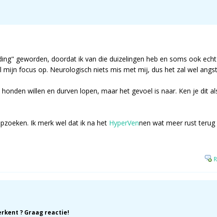
"ding" geworden, doordat ik van die duizelingen heb en soms ook ech
veel mijn focus op. Neurologisch niets mis met mij, dus het zal wel ang
 honden willen en durven lopen, maar het gevoel is naar. Ken je dit a
opzoeken. Ik merk wel dat ik na het
HyperVen
nen wat meer rust terug k
R
erkent ? Graag reactie!