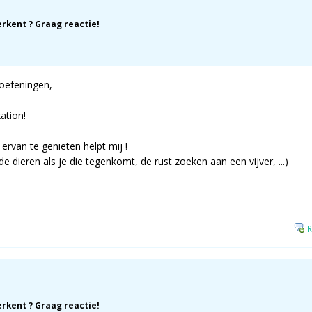
erkent ? Graag reactie!
oefeningen,
xation!
rvan te genieten helpt mij !
e dieren als je die tegenkomt, de rust zoeken aan een vijver, ...)
R
erkent ? Graag reactie!