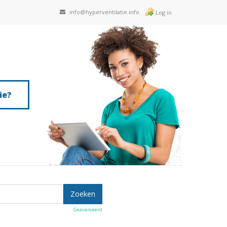
info@hyperventilatie.info
Log in
ie?
Geavanceerd