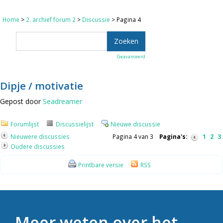
Home
>
2. archief forum 2
>
Discussie
> Pagina 4
Geavanceerd
Dipje / motivatie
Gepost door
Seadreamer
Forumlijst
Discussielijst
Nieuwe discussie
Nieuwere discussies
Pagina 4 van 3
Pagina's:
1
2
3
Oudere discussies
Printbare versie
RSS
Meer weten over het