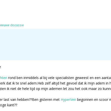
Nieuwe discussie
e
chten
rond ben inmiddels al bij vele specialisten geweest en een aanta
merk dat ik te snel adem.Heb zelf altijd het gevoel dat ik mijn adem in 
en ik niet de hele tijd op mijn ademen let zou het ook maar zo kunne
er last van hebben??Ben gisteren met
HyperVen
begonnen en scoor nu
hoge kant??