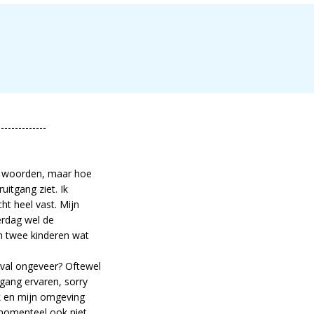
--------------
e woorden, maar hoe
uitgang ziet. Ik
ht heel vast. Mijn
erdag wel de
n twee kinderen wat
gval ongeveer? Oftewel
tgang ervaren, sorry
ik en mijn omgeving
momenteel ook niet