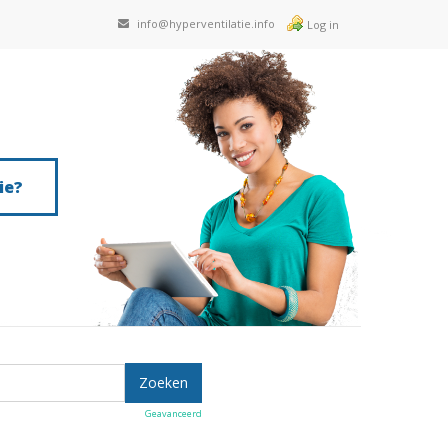
info@hyperventilatie.info
Log in
ie?
Geavanceerd