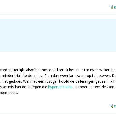
R
orden,Het lijkt alsof het niet opschiet. Ik ben nu ruim twee weken b
 minder trials te doen, bv, 5 en dan weer langzaam op te bouwen. Da
ch niet gedaan. Wel met een rustiger hoofd de oefeningen gedaan. Ik h
iets actiefs kan doen tegen die
hyperventilatie
. Je moet het wel de kans
den duurt.
R