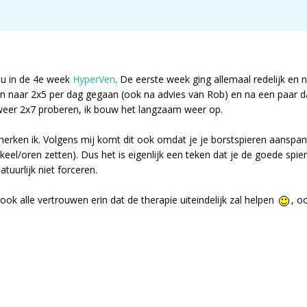
 nu in de 4e week
HyperVen
. De eerste week ging allemaal redelijk en
en naar 2x5 per dag gegaan (ook na advies van Rob) en na een paar d
weer 2x7 proberen, ik bouw het langzaam weer op.
 herken ik. Volgens mij komt dit ook omdat je je borstspieren aanspan
eel/oren zetten). Dus het is eigenlijk een teken dat je de goede spie
uurlijk niet forceren.
ok alle vertrouwen erin dat de therapie uiteindelijk zal helpen
, o