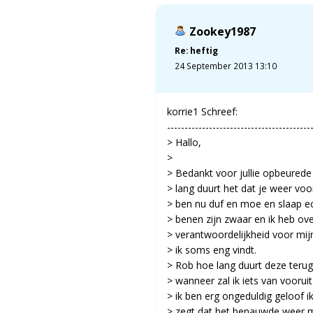
Zookey1987
Re: heftig
24 September 2013 13:10
korrie1 Schreef:
-----------------------------------------
> Hallo,
>
> Bedankt voor jullie opbeured
> lang duurt het dat je weer voor
> ben nu duf en moe en slaap ec
> benen zijn zwaar en ik heb ov
> verantwoordelijkheid voor mij
> ik soms eng vindt.
> Rob hoe lang duurt deze teru
> wanneer zal ik iets van voorui
> ik ben erg ongeduldig geloof 
> zegt dat het benauwde weer 