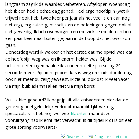
langzaam zag ik de waardes verbeteren. Afgelopen woensdag
heb ik een heel slechte dag gehad. Heel erge hoofdpijn (wat ik
vrijwel nooit heb, twee keer per jaar als het veel is en dan nog
niet erg), erg duizelig, misselijk en de oefeningen gingen ook al
niet geweldig. Ik heb overwogen om me ziek te melden en ben
een paar keer naar buiten gegaan in de hoop dat het over zou
gaan.
Donderdag werd ik wakker en het eerste dat me opviel was dat
de hoofdpijn weg was en ik enorm helder was. Bij de
ochtendoefeningen haalde ik zonder moeite plotseling 20
seconde meer. Pijn in mijn borstkas is weg en sinds donderdag
ook niet meer duizelig geweest. Ik zie nu ook dat ik veel vaker
via mijn buik ademhaal en niet via mijn borst.
Wat is hier gebeurd? Ik begrijp uit alle antwoorden hier dat de
genezing heel geleidelijk verloopt maar dit lijkt wel erg
spectaculair. Ik heb nog wel veel
klachten
maar deze
vooruitgang had ik echt niet verwacht. Is dit tijdelijk of is dit een
grote sprong voorwaarts?
Reageren
Reageren met quote