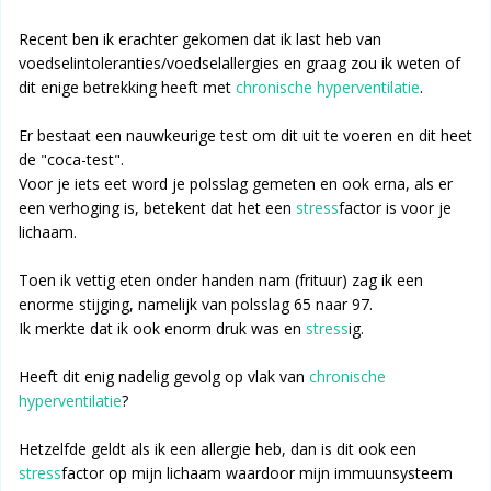
Recent ben ik erachter gekomen dat ik last heb van
voedselintoleranties/voedselallergies en graag zou ik weten of
dit enige betrekking heeft met
chronische hyperventilatie
.
Er bestaat een nauwkeurige test om dit uit te voeren en dit heet
de "coca-test".
Voor je iets eet word je polsslag gemeten en ook erna, als er
een verhoging is, betekent dat het een
stress
factor is voor je
lichaam.
Toen ik vettig eten onder handen nam (frituur) zag ik een
enorme stijging, namelijk van polsslag 65 naar 97.
Ik merkte dat ik ook enorm druk was en
stress
ig.
Heeft dit enig nadelig gevolg op vlak van
chronische
hyperventilatie
?
Hetzelfde geldt als ik een allergie heb, dan is dit ook een
stress
factor op mijn lichaam waardoor mijn immuunsysteem