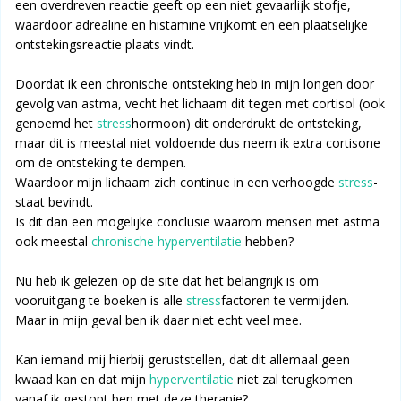
een overdreven reactie geeft op een niet gevaarlijk stofje,
waardoor adrealine en histamine vrijkomt en een plaatselijke
ontstekingsreactie plaats vindt.
Doordat ik een chronische ontsteking heb in mijn longen door
gevolg van astma, vecht het lichaam dit tegen met cortisol (ook
genoemd het
stress
hormoon) dit onderdrukt de ontsteking,
maar dit is meestal niet voldoende dus neem ik extra cortisone
om de ontsteking te dempen.
Waardoor mijn lichaam zich continue in een verhoogde
stress
-
staat bevindt.
Is dit dan een mogelijke conclusie waarom mensen met astma
ook meestal
chronische hyperventilatie
hebben?
Nu heb ik gelezen op de site dat het belangrijk is om
vooruitgang te boeken is alle
stress
factoren te vermijden.
Maar in mijn geval ben ik daar niet echt veel mee.
Kan iemand mij hierbij geruststellen, dat dit allemaal geen
kwaad kan en dat mijn
hyperventilatie
niet zal terugkomen
vanaf ik gestopt ben met deze therapie?