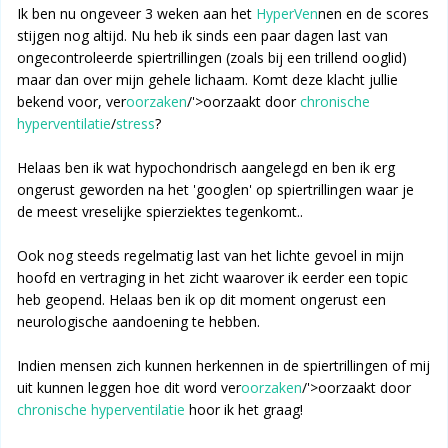
Ik ben nu ongeveer 3 weken aan het
HyperVen
nen en de scores
stijgen nog altijd. Nu heb ik sinds een paar dagen last van
ongecontroleerde spiertrillingen (zoals bij een trillend ooglid)
maar dan over mijn gehele lichaam. Komt deze klacht jullie
bekend voor, ver
oorzaken
/'>oorzaakt door
chronische
hyperventilatie
/
stress
?
Helaas ben ik wat hypochondrisch aangelegd en ben ik erg
ongerust geworden na het 'googlen' op spiertrillingen waar je
de meest vreselijke spierziektes tegenkomt..
Ook nog steeds regelmatig last van het lichte gevoel in mijn
hoofd en vertraging in het zicht waarover ik eerder een topic
heb geopend. Helaas ben ik op dit moment ongerust een
neurologische aandoening te hebben.
Indien mensen zich kunnen herkennen in de spiertrillingen of mij
uit kunnen leggen hoe dit word ver
oorzaken
/'>oorzaakt door
chronische hyperventilatie
hoor ik het graag!