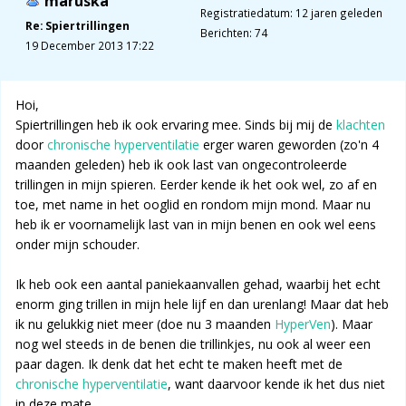
maruska
Registratiedatum: 12 jaren geleden
Re: Spiertrillingen
Berichten: 74
19 December 2013 17:22
Hoi,
Spiertrillingen heb ik ook ervaring mee. Sinds bij mij de
klachten
door
chronische hyperventilatie
erger waren geworden (zo'n 4
maanden geleden) heb ik ook last van ongecontroleerde
trillingen in mijn spieren. Eerder kende ik het ook wel, zo af en
toe, met name in het ooglid en rondom mijn mond. Maar nu
heb ik er voornamelijk last van in mijn benen en ook wel eens
onder mijn schouder.
Ik heb ook een aantal paniekaanvallen gehad, waarbij het echt
enorm ging trillen in mijn hele lijf en dan urenlang! Maar dat heb
ik nu gelukkig niet meer (doe nu 3 maanden
HyperVen
). Maar
nog wel steeds in de benen die trillinkjes, nu ook al weer een
paar dagen. Ik denk dat het echt te maken heeft met de
chronische hyperventilatie
, want daarvoor kende ik het dus niet
in deze mate.