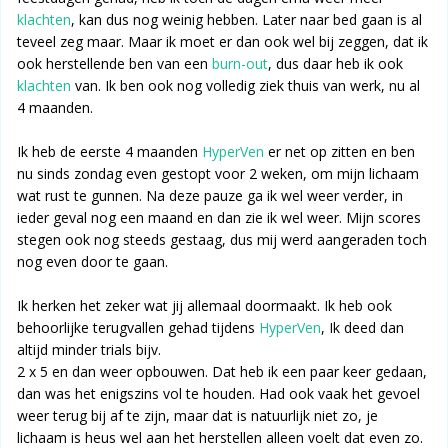
klachten
, kan dus nog weinig hebben. Later naar bed gaan is al
teveel zeg maar. Maar ik moet er dan ook wel bij zeggen, dat ik
ook herstellende ben van een
burn-out
, dus daar heb ik ook
klachten
van. Ik ben ook nog volledig ziek thuis van werk, nu al
4 maanden.
Ik heb de eerste 4 maanden
HyperVen
er net op zitten en ben
nu sinds zondag even gestopt voor 2 weken, om mijn lichaam
wat rust te gunnen. Na deze pauze ga ik wel weer verder, in
ieder geval nog een maand en dan zie ik wel weer. Mijn scores
stegen ook nog steeds gestaag, dus mij werd aangeraden toch
nog even door te gaan.
Ik herken het zeker wat jij allemaal doormaakt. Ik heb ook
behoorlijke terugvallen gehad tijdens
HyperVen
, Ik deed dan
altijd minder trials bijv.
2 x 5 en dan weer opbouwen. Dat heb ik een paar keer gedaan,
dan was het enigszins vol te houden. Had ook vaak het gevoel
weer terug bij af te zijn, maar dat is natuurlijk niet zo, je
lichaam is heus wel aan het herstellen alleen voelt dat even zo.