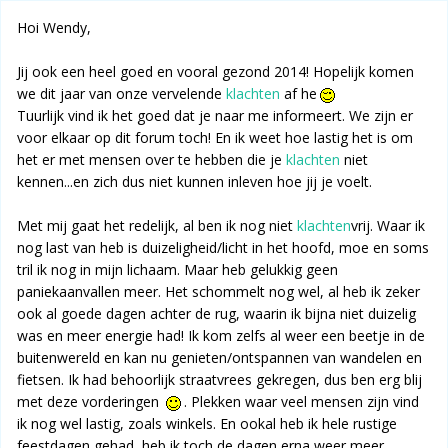
Hoi Wendy,
Jij ook een heel goed en vooral gezond 2014! Hopelijk komen
we dit jaar van onze vervelende
klachten
af he
Tuurlijk vind ik het goed dat je naar me informeert. We zijn er
voor elkaar op dit forum toch! En ik weet hoe lastig het is om
het er met mensen over te hebben die je
klachten
niet
kennen...en zich dus niet kunnen inleven hoe jij je voelt.
Met mij gaat het redelijk, al ben ik nog niet
klachten
vrij. Waar ik
nog last van heb is duizeligheid/licht in het hoofd, moe en soms
tril ik nog in mijn lichaam. Maar heb gelukkig geen
paniekaanvallen meer. Het schommelt nog wel, al heb ik zeker
ook al goede dagen achter de rug, waarin ik bijna niet duizelig
was en meer energie had! Ik kom zelfs al weer een beetje in de
buitenwereld en kan nu genieten/ontspannen van wandelen en
fietsen. Ik had behoorlijk straatvrees gekregen, dus ben erg blij
met deze vorderingen
. Plekken waar veel mensen zijn vind
ik nog wel lastig, zoals winkels. En ookal heb ik hele rustige
feestdagen gehad, heb ik toch de dagen erna weer meer