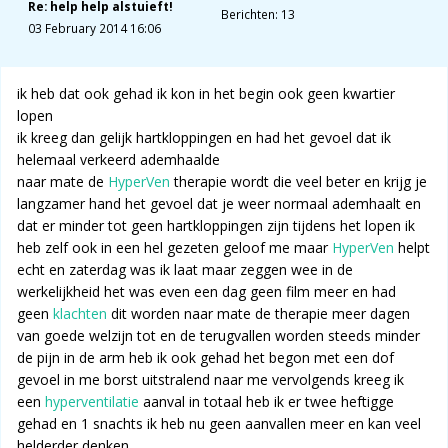
Re: help help alstuieft!
Berichten: 13
03 February 2014 16:06
ik heb dat ook gehad ik kon in het begin ook geen kwartier
lopen
ik kreeg dan gelijk hartkloppingen en had het gevoel dat ik
helemaal verkeerd ademhaalde
naar mate de
HyperVen
therapie wordt die veel beter en krijg je
langzamer hand het gevoel dat je weer normaal ademhaalt en
dat er minder tot geen hartkloppingen zijn tijdens het lopen ik
heb zelf ook in een hel gezeten geloof me maar
HyperVen
helpt
echt en zaterdag was ik laat maar zeggen wee in de
werkelijkheid het was even een dag geen film meer en had
geen
klachten
dit worden naar mate de therapie meer dagen
van goede welzijn tot en de terugvallen worden steeds minder
de pijn in de arm heb ik ook gehad het begon met een dof
gevoel in me borst uitstralend naar me vervolgends kreeg ik
een
hyperventilatie
aanval in totaal heb ik er twee heftigge
gehad en 1 snachts ik heb nu geen aanvallen meer en kan veel
helderder denken