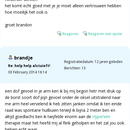
het komt echt goed met je je moet alleen vertrouwen hebben
hoe moeilijk het ook is
groet brandon
Reageren
Reageren met quote
brandje
Registratiedatum: 12 jaren geleden
Re: help help alstuieft!
Berichten: 13
03 February 2014 16:14
een dof gevoel in je arm ken ik bij mij begon hetr met druk op
de borst soort dof pijn gevoel onder de oksel uitstralend naar
me arm heel vervelend ik heb zitten janken omdat ik ten einde
raad was spontane huilbuien terwijl ik bijna 2 meter ben en
altijd goedlachs ben ik twijfelde enorm aan de
HyperVen
therapie maar het heefd mij al flink geholpen en het zal jou ook
helpen echt waar