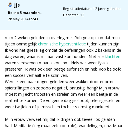
jjs
Registratiedatum: 12 jaren geleden
Re: na 5 maanden..
Berichten: 13
28 May 2014 09:43
ruim 2 weken geleden in overleg met Rob gestopt omdat mijn
tijden onmogelijk
chronische hyperventilatie
tijden kunnen zijn.
Ik vond het griezelleg omdat de oefeningen ook 2 bakens in de
dag waren, waar ik mij aan vast kon houden. Niet alle
klachten
waren verdwenen maar ik kon inmiddels wel weer fysiek
presteren. Ik was ook een beetje euforisch en heb Rob beloofd
een succes verhaaltje te schrijven.
Werd ik een paar dagen geleden weer wakker door enorme
spiertrillingen en zooooo negatief, onrustig, bang? Mijn vrouw
moest mij echt troosten en strelen om weer een beetje in de
realiteit te komen. De volgende dag gesloopt, teleurgesteld en
weer twijfelen of je misschien toch iets ernstig mankeert.
Mijn vrouw verweet mij dat ik dingen ook teveel los gelaten
had. Meditatie (zeg maar zelf controle), wandelingen, enz. Maar