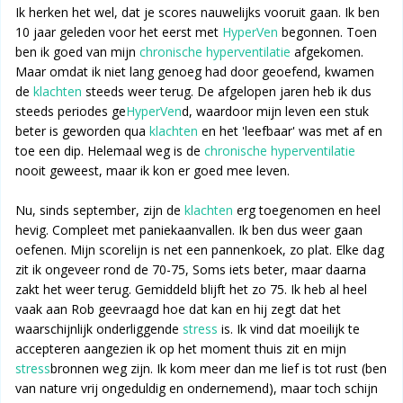
Ik herken het wel, dat je scores nauwelijks vooruit gaan. Ik ben
10 jaar geleden voor het eerst met
HyperVen
begonnen. Toen
ben ik goed van mijn
chronische hyperventilatie
afgekomen.
Maar omdat ik niet lang genoeg had door geoefend, kwamen
de
klachten
steeds weer terug. De afgelopen jaren heb ik dus
steeds periodes ge
HyperVen
d, waardoor mijn leven een stuk
beter is geworden qua
klachten
en het 'leefbaar' was met af en
toe een dip. Helemaal weg is de
chronische hyperventilatie
nooit geweest, maar ik kon er goed mee leven.
Nu, sinds september, zijn de
klachten
erg toegenomen en heel
hevig. Compleet met paniekaanvallen. Ik ben dus weer gaan
oefenen. Mijn scorelijn is net een pannenkoek, zo plat. Elke dag
zit ik ongeveer rond de 70-75, Soms iets beter, maar daarna
zakt het weer terug. Gemiddeld blijft het zo 75. Ik heb al heel
vaak aan Rob geevraagd hoe dat kan en hij zegt dat het
waarschijnlijk onderliggende
stress
is. Ik vind dat moeilijk te
accepteren aangezien ik op het moment thuis zit en mijn
stress
bronnen weg zijn. Ik kom meer dan me lief is tot rust (ben
van nature vrij ongeduldig en ondernemend), maar toch schijn