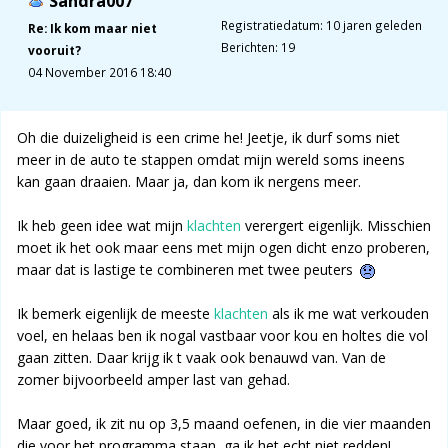
Sandra007
Registratiedatum: 10 jaren geleden
Re: Ik kom maar niet
Berichten: 19
vooruit?
04 November 2016 18:40
Oh die duizeligheid is een crime he! Jeetje, ik durf soms niet
meer in de auto te stappen omdat mijn wereld soms ineens
kan gaan draaien. Maar ja, dan kom ik nergens meer.
Ik heb geen idee wat mijn
klachten
verergert eigenlijk. Misschien
moet ik het ook maar eens met mijn ogen dicht enzo proberen,
maar dat is lastige te combineren met twee peuters
Ik bemerk eigenlijk de meeste
klachten
als ik me wat verkouden
voel, en helaas ben ik nogal vastbaar voor kou en holtes die vol
gaan zitten. Daar krijg ik t vaak ook benauwd van. Van de
zomer bijvoorbeeld amper last van gehad.
Maar goed, ik zit nu op 3,5 maand oefenen, in die vier maanden
die voor het programma staan, ga ik het echt niet redden!