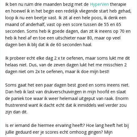
Ik ben nu ruim drie maanden bezig met de
HyperVen
therapie
en hoewel ik in het begin een redelijk vliegende start heb gehad,
loop ik nu een beetje vast. Ik zit al een hele poos, ik denk een
maand of anderhalf, vast op een score tussen de 55 en 65
seconden. Soms heb ik goede dagen, dan zit ik ineens op 70 en
heb ik heel af en toe een uitschieter naar 80, maar op veel
dagen ben ik blij dat ik de 60 seconden haal.
Ik probeer echt elke dag 2 x te oefenen, maar soms lukt me dit
helaas niet. Dus, van de zeven dagen lukt het me misschien 2
dagen niet om 2x te oefenen, maar ik doe mijn best!
Soms gaat het een paar dagen best goed en soms ineens niet.
Dan heb ik last van drukverschuivingen in mijn hoofd en slaat
de paniek toe waar ik weer helemaal uitgeput van raak. Enorm
frustrerend want ik dacht echt dat ik inmiddels wel verder zou
zijn dan dit.
Is er iemand die hiermee ervaring heeft? Hoe lang heeft het bij
jullie geduurd eer je scores echt omhoog gingen? Mijn