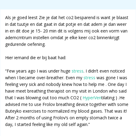
Als je goed leest Zie je dat het co2 besparend is want je blaast
in dat tuutje en dat gaat in dat potje en dat adem je dan weer
in en dit doe je 15- 20 min dit is volgens mij ook een vorm van
ademcrntrum instellen omdat je elke keer co2 binnenkrijgt
gedurende oefening.
Hier iemand die er bij baat had:
“Few years ago I was under huge
stress
. I didn’t even noticed
when I became over-breather. Even my
stress
was gone I was
feeling very sick and nobody knew how to help me . One day I
have meet breathing therapist on my visit in London who said
that I was blowing out too much CO2 (
HyperVen
tilating ) .He
advised me to use Frolov breathing device together with some
Buteyko exercises to normalized my blood gases. That was it!
After 2 months of using Frolov’s on empty stomach twice a
day, I started feeling like my old self again.”