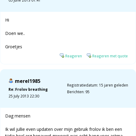
05 June 2013 01:41
Hi
Doen we..
Groetjes
Reageren
Reageren met quote
merel1985
Registratiedatum: 15 jaren geleden
Re: Frolov breathing
Berichten: 95
25 July 2013 22:30
Dag mensen
Ik wil jullie even updaten over mijn gebruik frolov ik ben een
tijdje heel erg benauwd geweest was echt bang voor astma