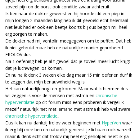
zoveel pijn op de borst ook conditie zwaar achteruit..
Ik ben naar de dokter geweest en hij hoorde idd een piep in
mijn longen 2 maanden lang heb ik dit gevoeld echt helemaal
niet leuk had er ook een beetje koorts bij dus begon mij heel
erg zorgen te maken.
De dokter had mij ventolin meegegeven om te puffen. Dat heb
ik niet gebruikt maar heb de natuurlijke manier geprobeerd
FROLOV dus!
Na 1 oefening heb je al t gevoel dat je zoveel meer lucht krijgt
dat je luchwegen los komen...
En nu na ik denk 3 weken elke dag maar 15 min oefenen durf ik
te zeggen dat mijn benauwdheid weg is.
Het kan natuurlijk nog terug komen..Maar wat ik hiermee dus
wil zeggen is voor de mensen met astma en
chronische
hyperventilatie
op dit forum miss eens proberen ik vergelijk
mezelf natuurlijk niet met iemand met astma ik heb wel zware
chronische hyperventilatie
..
Dus ik kan nu dankzij frolov weer beginnen met
HyperVen
waar
ik erg blij mee ben en natuurlijk geneest je lichaam ook vanzelf
maar ik denk echt dat frolov mij heel erg geholpen heeft ik ga