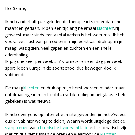
Hoi Sanne,
Ik heb anderhalf jaar geleden de therapie iets meer dan drie
maanden gedaan. Ik ben een tijdlang helemaal
klachten
vrij
geweest maar sinds een aantal weken is het weer mis. Ik heb
vooral veel last van pijn op en in mijn borstkas, druk op mijn
maag, wazig zien, veel gapen en zuchten en een snelle
ademhaling.
Ik jog drie keer per week 5-7 kilometer en een dag per week
sport ik een uurtje in de sportschool dus bewegen doe ik
voldoende.
De maag
klachten
en druk op mijn borst worden minder maar
dat draaierige in mijn hoofd (alsof ik te diep in het glaasje heb
gekeken) is wat nieuws.
Ik heb overigens op internet een site gevonden (in het Zweeds
dus er valt hier weinig te delen) waarin wordt uitgelegd dat de
symptomen
van
chronische hyperventilatie
echt somatisch zijn
(het zit dus niet tussen de oren) en waardoor de
klachten