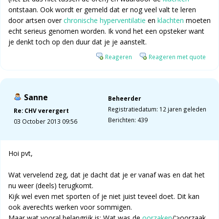
ontstaan. Ook wordt er gemeld dat er nog veel valt te leren
door artsen over
chronische hyperventilatie
en
klachten
moeten
echt serieus genomen worden. Ik vond het een opsteker want
je denkt toch op den duur dat je je aanstelt.
Reageren
Reageren met quote
Sanne
Beheerder
Registratiedatum: 12 jaren geleden
Re: CHV verergert
Berichten: 439
03 October 2013 09:56
Hoi pvt,
Wat vervelend zeg, dat je dacht dat je er vanaf was en dat het
nu weer (deels) terugkomt.
Kijk wel even met sporten of je niet juist teveel doet. Dit kan
ook averechts werken voor sommigen.
Maar wat vooral belangrijk is: Wat was de
oorzaken
/'>oorzaak