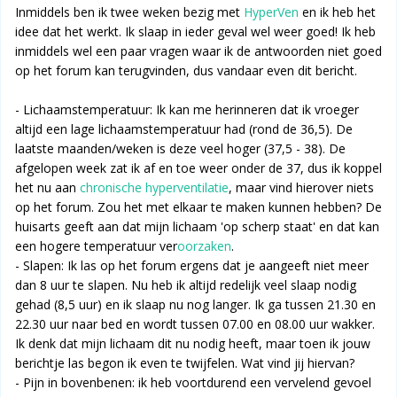
Inmiddels ben ik twee weken bezig met
HyperVen
en ik heb het
idee dat het werkt. Ik slaap in ieder geval wel weer goed! Ik heb
inmiddels wel een paar vragen waar ik de antwoorden niet goed
op het forum kan terugvinden, dus vandaar even dit bericht.
- Lichaamstemperatuur: Ik kan me herinneren dat ik vroeger
altijd een lage lichaamstemperatuur had (rond de 36,5). De
laatste maanden/weken is deze veel hoger (37,5 - 38). De
afgelopen week zat ik af en toe weer onder de 37, dus ik koppel
het nu aan
chronische hyperventilatie
, maar vind hierover niets
op het forum. Zou het met elkaar te maken kunnen hebben? De
huisarts geeft aan dat mijn lichaam 'op scherp staat' en dat kan
een hogere temperatuur ver
oorzaken
.
- Slapen: Ik las op het forum ergens dat je aangeeft niet meer
dan 8 uur te slapen. Nu heb ik altijd redelijk veel slaap nodig
gehad (8,5 uur) en ik slaap nu nog langer. Ik ga tussen 21.30 en
22.30 uur naar bed en wordt tussen 07.00 en 08.00 uur wakker.
Ik denk dat mijn lichaam dit nu nodig heeft, maar toen ik jouw
berichtje las begon ik even te twijfelen. Wat vind jij hiervan?
- Pijn in bovenbenen: ik heb voortdurend een vervelend gevoel