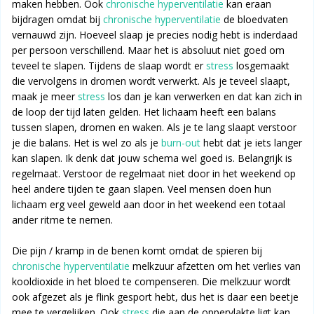
maken hebben. Ook
chronische hyperventilatie
kan eraan
bijdragen omdat bij
chronische hyperventilatie
de bloedvaten
vernauwd zijn. Hoeveel slaap je precies nodig hebt is inderdaad
per persoon verschillend. Maar het is absoluut niet goed om
teveel te slapen. Tijdens de slaap wordt er
stress
losgemaakt
die vervolgens in dromen wordt verwerkt. Als je teveel slaapt,
maak je meer
stress
los dan je kan verwerken en dat kan zich in
de loop der tijd laten gelden. Het lichaam heeft een balans
tussen slapen, dromen en waken. Als je te lang slaapt verstoor
je die balans. Het is wel zo als je
burn-out
hebt dat je iets langer
kan slapen. Ik denk dat jouw schema wel goed is. Belangrijk is
regelmaat. Verstoor de regelmaat niet door in het weekend op
heel andere tijden te gaan slapen. Veel mensen doen hun
lichaam erg veel geweld aan door in het weekend een totaal
ander ritme te nemen.
Die pijn / kramp in de benen komt omdat de spieren bij
chronische hyperventilatie
melkzuur afzetten om het verlies van
kooldioxide in het bloed te compenseren. Die melkzuur wordt
ook afgezet als je flink gesport hebt, dus het is daar een beetje
mee te vergelijken. Ook
stress
die aan de oppervlakte ligt kan