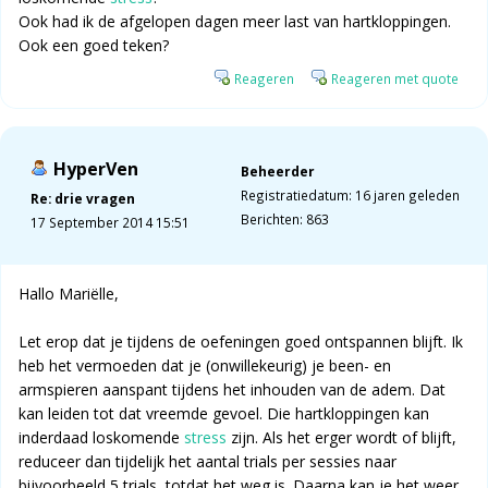
Ook had ik de afgelopen dagen meer last van hartkloppingen.
Ook een goed teken?
Reageren
Reageren met quote
HyperVen
Beheerder
Registratiedatum: 16 jaren geleden
Re: drie vragen
Berichten: 863
17 September 2014 15:51
Hallo Mariëlle,
Let erop dat je tijdens de oefeningen goed ontspannen blijft. Ik
heb het vermoeden dat je (onwillekeurig) je been- en
armspieren aanspant tijdens het inhouden van de adem. Dat
kan leiden tot dat vreemde gevoel. Die hartkloppingen kan
inderdaad loskomende
stress
zijn. Als het erger wordt of blijft,
reduceer dan tijdelijk het aantal trials per sessies naar
bijvoorbeeld 5 trials, totdat het weg is. Daarna kan je het weer