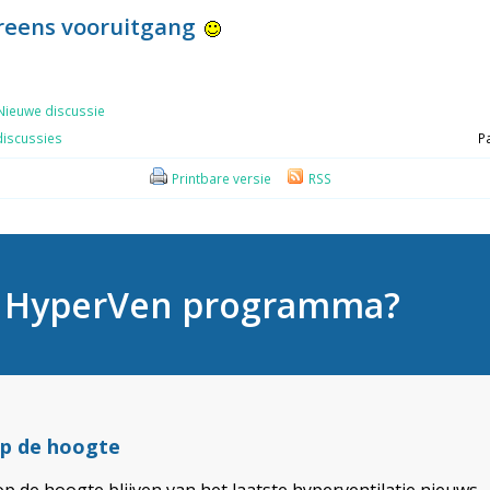
reens vooruitgang
Nieuwe discussie
iscussies
P
Printbare versie
RSS
t HyperVen programma?
 op de hoogte