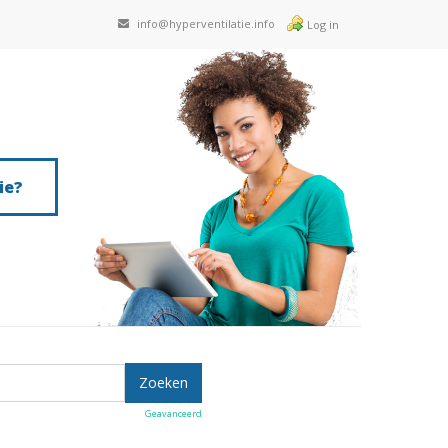
info@hyperventilatie.info
Log in
ie?
Geavanceerd