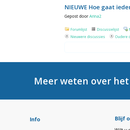
NIEUWE Hoe gaat iede
Gepost door
Arina2
Forumlijst
Discussielijst
Nieuwere discussies
Oudere d
Meer weten over he
Blijf
Info