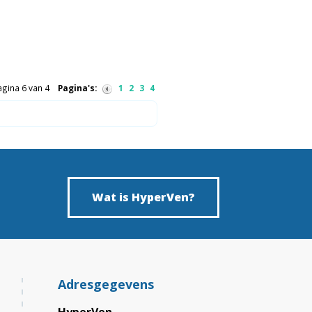
agina 6 van 4
Pagina's:
1
2
3
4
Wat is HyperVen?
Adresgegevens