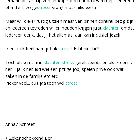
Iemand die als kip zonder kop rond rent daarvan roept iedereen
ohh die is zo ge
stress
t vraag maar niks extra
Maar wij die er rustig uitzien maar van binnen continu bezig zijn
en iedereen tevreden willen houden krijgen juist
klachten
omdat
iedereen denkt dat jij het allemaal aan kan inclusief jezelf
Ik zei ook heel hard pfff ik
stress
? Echt niet hè!!
Toch bleken al mn
klachten
stress
gerelateerd... en als ik eerlijk
ben... ja ik heb idd wel een pittige job, spelen prive ook wat
zaken in de familie etc etc
Pieker veel... dus jaa toch wel
stress
....
Arina2 Schreef:
-------------------------------------------------------
> Zeker schokkend Ben.