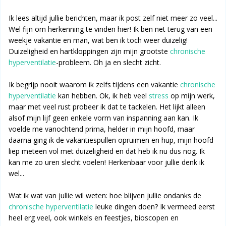
Ik lees altijd jullie berichten, maar ik post zelf niet meer zo veel...
Wel fijn om herkenning te vinden hier! Ik ben net terug van een
weekje vakantie en man, wat ben ik toch weer duizelig!
Duizeligheid en hartkloppingen zijn mijn grootste
chronische
hyperventilatie
-probleem. Oh ja en slecht zicht.
Ik begrijp nooit waarom ik zelfs tijdens een vakantie
chronische
hyperventilatie
kan hebben. Ok, ik heb veel
stress
op mijn werk,
maar met veel rust probeer ik dat te tackelen. Het lijkt alleen
alsof mijn lijf geen enkele vorm van inspanning aan kan. Ik
voelde me vanochtend prima, helder in mijn hoofd, maar
daarna ging ik de vakantiespullen opruimen en hup, mijn hoofd
liep meteen vol met duizeligheid en dat heb ik nu dus nog. Ik
kan me zo uren slecht voelen! Herkenbaar voor jullie denk ik
wel...
Wat ik wat van jullie wil weten: hoe blijven jullie ondanks de
chronische hyperventilatie
leuke dingen doen? Ik vermeed eerst
heel erg veel, ook winkels en feestjes, bioscopen en