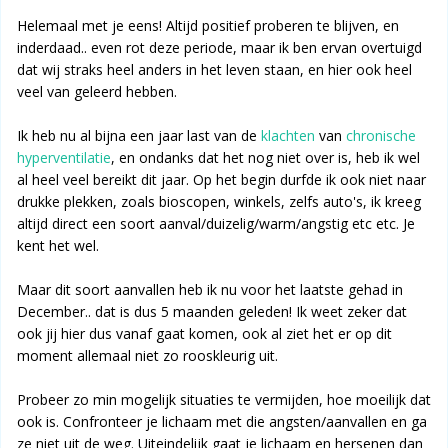
Helemaal met je eens! Altijd positief proberen te blijven, en
inderdaad.. even rot deze periode, maar ik ben ervan overtuigd
dat wij straks heel anders in het leven staan, en hier ook heel
veel van geleerd hebben.
Ik heb nu al bijna een jaar last van de
klachten
van
chronische
hyperventilatie
, en ondanks dat het nog niet over is, heb ik wel
al heel veel bereikt dit jaar. Op het begin durfde ik ook niet naar
drukke plekken, zoals bioscopen, winkels, zelfs auto's, ik kreeg
altijd direct een soort aanval/duizelig/warm/angstig etc etc. Je
kent het wel.
Maar dit soort aanvallen heb ik nu voor het laatste gehad in
December.. dat is dus 5 maanden geleden! Ik weet zeker dat
ook jij hier dus vanaf gaat komen, ook al ziet het er op dit
moment allemaal niet zo rooskleurig uit.
Probeer zo min mogelijk situaties te vermijden, hoe moeilijk dat
ook is. Confronteer je lichaam met die angsten/aanvallen en ga
ze niet uit de weg. Uiteindelijk gaat je lichaam en hersenen dan