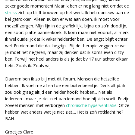
zeker goede momenten! Maar ik ben er nog lang niet omdat de
stress
zich op blijft bouwen op het werk. Ik heb opnieuw aan de
bel getrokken. Alleen IK kan er wat aan doen. Ik moet voor
mezelf zorgen. Mijn lijn in de grafiek lijkt bijna op zo'n doodlijn,
een soort platte pannenkoek. Ik kom maar niet vooruit, al merk
ik wel duidelijk dat ik vaker helderder ben. De angst blijft echter
wel. En niemand die dat begrijpt. Bij de therapie zeggen ze wel:
je moet het negeren, maar zij denken dat ik soms even dizzy
ben. Terwijl het heel anders is als je dat bv 17 uur achter elkaar
hebt. Zoals ik. Zoals wij...
Daarom ben ik zo blij met dit forum. Mensen die hetzelfde
hebben. Ik voel me af en toe een buitenbeentje. Denk altijd: ik
zou ook graag altijd een helder hoofd hebben... Net als
iedereen... maar je ziet niet aan iemand hoe hij zich voelt. Er zijn
zoveel mensen met verborgen
chronische hyperventilatie
. Of ze
hebben wat anders wat je niet ziet.... Het is zoń rotklacht he?
BAH.
Groetjes Clare