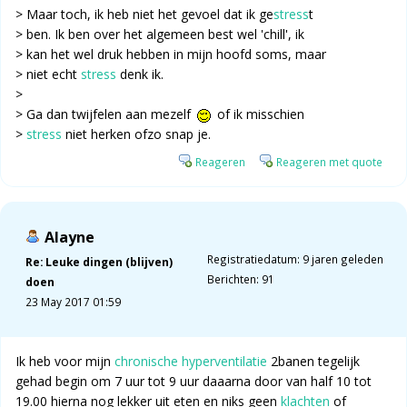
> Maar toch, ik heb niet het gevoel dat ik ge
stress
t
> ben. Ik ben over het algemeen best wel 'chill', ik
> kan het wel druk hebben in mijn hoofd soms, maar
> niet echt
stress
denk ik.
>
> Ga dan twijfelen aan mezelf
of ik misschien
>
stress
niet herken ofzo snap je.
Reageren
Reageren met quote
Alayne
Registratiedatum: 9 jaren geleden
Re: Leuke dingen (blijven)
Berichten: 91
doen
23 May 2017 01:59
Ik heb voor mijn
chronische hyperventilatie
2banen tegelijk
gehad begin om 7 uur tot 9 uur daaarna door van half 10 tot
19.00 hierna nog lekker uit eten en niks geen
klachten
of