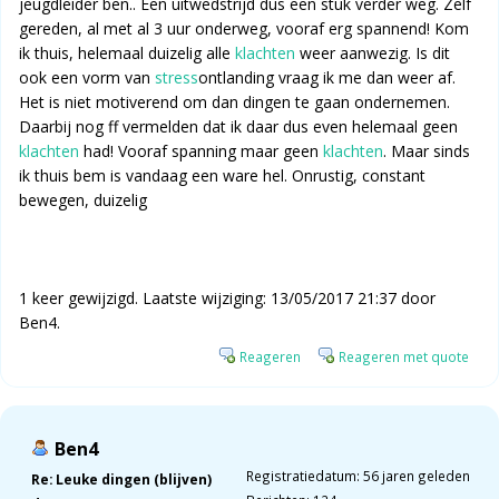
jeugdleider ben.. Een uitwedstrijd dus een stuk verder weg. Zelf
gereden, al met al 3 uur onderweg, vooraf erg spannend! Kom
ik thuis, helemaal duizelig alle
klachten
weer aanwezig. Is dit
ook een vorm van
stress
ontlanding vraag ik me dan weer af.
Het is niet motiverend om dan dingen te gaan ondernemen.
Daarbij nog ff vermelden dat ik daar dus even helemaal geen
klachten
had! Vooraf spanning maar geen
klachten
. Maar sinds
ik thuis bem is vandaag een ware hel. Onrustig, constant
bewegen, duizelig
1 keer gewijzigd. Laatste wijziging: 13/05/2017 21:37 door
Ben4.
Reageren
Reageren met quote
Ben4
Registratiedatum: 56 jaren geleden
Re: Leuke dingen (blijven)