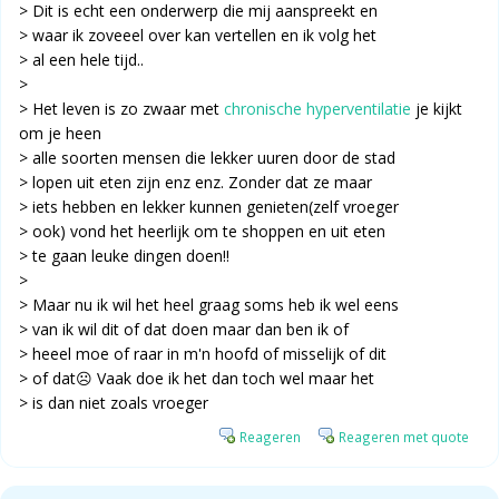
> Dit is echt een onderwerp die mij aanspreekt en
> waar ik zoveeel over kan vertellen en ik volg het
> al een hele tijd..
>
> Het leven is zo zwaar met
chronische hyperventilatie
je kijkt
om je heen
> alle soorten mensen die lekker uuren door de stad
> lopen uit eten zijn enz enz. Zonder dat ze maar
> iets hebben en lekker kunnen genieten(zelf vroeger
> ook) vond het heerlijk om te shoppen en uit eten
> te gaan leuke dingen doen!!
>
> Maar nu ik wil het heel graag soms heb ik wel eens
> van ik wil dit of dat doen maar dan ben ik of
> heeel moe of raar in m'n hoofd of misselijk of dit
> of dat☹️ Vaak doe ik het dan toch wel maar het
> is dan niet zoals vroeger
Reageren
Reageren met quote