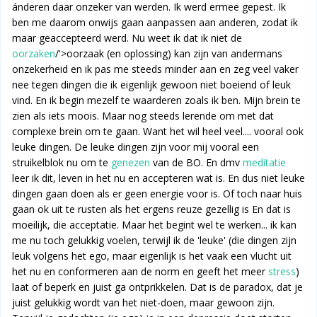
ánderen daar onzeker van werden. Ik werd ermee gepest. Ik
ben me daarom onwijs gaan aanpassen aan anderen, zodat ik
maar geaccepteerd werd. Nu weet ik dat ik niet de
oorzaken
/'>oorzaak (en oplossing) kan zijn van andermans
onzekerheid en ik pas me steeds minder aan en zeg veel vaker
nee tegen dingen die ik eigenlijk gewoon niet boeiend of leuk
vind. En ik begin mezelf te waarderen zoals ik ben. Mijn brein te
zien als iets moois. Maar nog steeds lerende om met dat
complexe brein om te gaan. Want het wil heel veel.... vooral ook
leuke dingen. De leuke dingen zijn voor mij vooral een
struikelblok nu om te
genezen
van de BO. En dmv
meditatie
leer ik dit, leven in het nu en accepteren wat is. En dus niet leuke
dingen gaan doen als er geen energie voor is. Of toch naar huis
gaan ok uit te rusten als het ergens reuze gezellig is En dat is
moeilijk, die acceptatie. Maar het begint wel te werken... ik kan
me nu toch gelukkig voelen, terwijl ik de 'leuke' (die dingen zijn
leuk volgens het ego, maar eigenlijk is het vaak een vlucht uit
het nu en conformeren aan de norm en geeft het meer
stress
)
laat of beperk en juist ga ontprikkelen. Dat is de paradox, dat je
juist gelukkig wordt van het niet-doen, maar gewoon zijn.