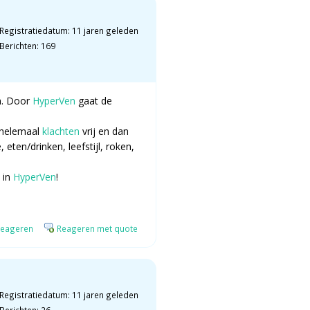
Registratiedatum: 11 jaren geleden
Berichten: 169
jn. Door
HyperVen
gaat de
l helemaal
klachten
vrij en dan
eten/drinken, leefstijl, roken,
 in
HyperVen
!
eageren
Reageren met quote
Registratiedatum: 11 jaren geleden
Berichten: 26