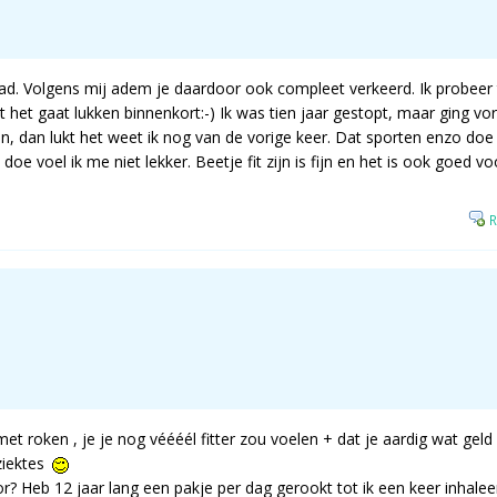
aad. Volgens mij adem je daardoor ook compleet verkeerd. Ik probeer
 het gaat lukken binnenkort:-) Ik was tien jaar gestopt, maar ging vo
, dan lukt het weet ik nog van de vorige keer. Dat sporten enzo doe
t doe voel ik me niet lekker. Beetje fit zijn is fijn en het is ook goed 
R
et roken , je je nog véééél fitter zou voelen + dat je aardig wat geld
ziektes
or? Heb 12 jaar lang een pakje per dag gerookt tot ik een keer inhale