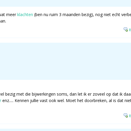
 wat meer
klachten
(ben nu ruim 3 maanden bezig), nog niet echt verbe
an.
R
veel bezig met die bijwerkingen soms, dan let ik er zoveel op dat ik
r
enz..... Kennen jullie vast ook wel. Moet het doorbreken, al is dat ni
R