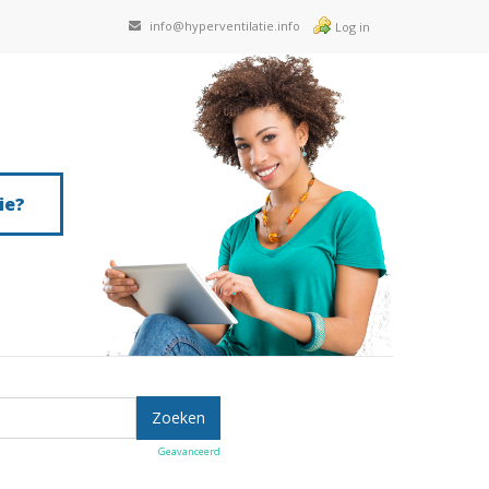
info@hyperventilatie.info
Log in
ie?
Geavanceerd