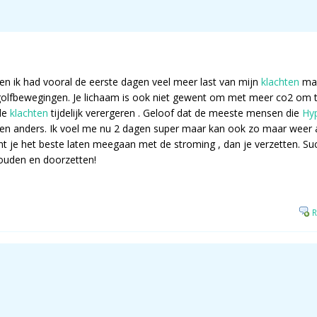
en ik had vooral de eerste dagen veel meer last van mijn
klachten
maa
n golfbewegingen. Je lichaam is ook niet gewent om met meer co2 om t
de
klachten
tijdelijk verergeren . Geloof dat de meeste mensen die
Hy
ereen anders. Ik voel me nu 2 dagen super maar kan ook zo maar wee
nt je het beste laten meegaan met de stroming , dan je verzetten. Su
ouden en doorzetten!
R