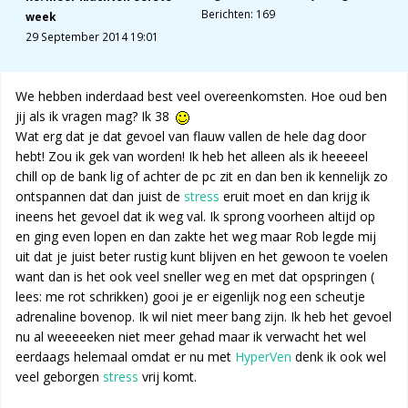
Berichten: 169
week
29 September 2014 19:01
We hebben inderdaad best veel overeenkomsten. Hoe oud ben
jij als ik vragen mag? Ik 38
Wat erg dat je dat gevoel van flauw vallen de hele dag door
hebt! Zou ik gek van worden! Ik heb het alleen als ik heeeeel
chill op de bank lig of achter de pc zit en dan ben ik kennelijk zo
ontspannen dat dan juist de
stress
eruit moet en dan krijg ik
ineens het gevoel dat ik weg val. Ik sprong voorheen altijd op
en ging even lopen en dan zakte het weg maar Rob legde mij
uit dat je juist beter rustig kunt blijven en het gewoon te voelen
want dan is het ook veel sneller weg en met dat opspringen (
lees: me rot schrikken) gooi je er eigenlijk nog een scheutje
adrenaline bovenop. Ik wil niet meer bang zijn. Ik heb het gevoel
nu al weeeeeken niet meer gehad maar ik verwacht het wel
eerdaags helemaal omdat er nu met
HyperVen
denk ik ook wel
veel geborgen
stress
vrij komt.