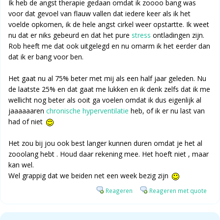
Ik heb de angst therapie gedaan omdat ik zoooo bang was
voor dat gevoel van flauw vallen dat iedere keer als ik het
voelde opkomen, ik de hele angst cirkel weer opstartte. Ik weet
nu dat er niks gebeurd en dat het pure
stress
ontladingen zijn.
Rob heeft me dat ook uitgelegd en nu omarm ik het eerder dan
dat ik er bang voor ben.
Het gaat nu al 75% beter met mij als een half jaar geleden. Nu
de laatste 25% en dat gaat me lukken en ik denk zelfs dat ik me
wellicht nog beter als ooit ga voelen omdat ik dus eigenlijk al
jaaaaaaren
chronische hyperventilatie
heb, of ik er nu last van
had of niet
Het zou bij jou ook best langer kunnen duren omdat je het al
zooolang hebt . Houd daar rekening mee. Het hoeft niet , maar
kan wel.
Wel grappig dat we beiden net een week bezig zijn
Reageren
Reageren met quote