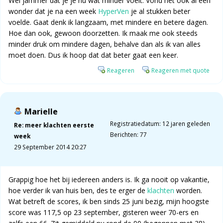
Wel jammer dat je je nu wat minder voelt. Vond het ook al een
wonder dat je na een week
HyperVen
je al stukken beter
voelde. Gaat denk ik langzaam, met mindere en betere dagen.
Hoe dan ook, gewoon doorzetten. Ik maak me ook steeds
minder druk om mindere dagen, behalve dan als ik van alles
moet doen. Dus ik hoop dat dat beter gaat een keer.
Reageren
Reageren met quote
Marielle
Registratiedatum: 12 jaren geleden
Re: meer klachten eerste
Berichten: 77
week
29 September 2014 20:27
Grappig hoe het bij iedereen anders is. Ik ga nooit op vakantie,
hoe verder ik van huis ben, des te erger de
klachten
worden.
Wat betreft de scores, ik ben sinds 25 juni bezig, mijn hoogste
score was 117,5 op 23 september, gisteren weer 70-ers en