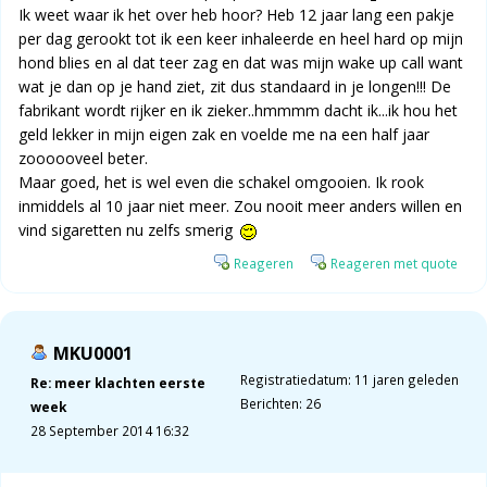
Ik weet waar ik het over heb hoor? Heb 12 jaar lang een pakje
per dag gerookt tot ik een keer inhaleerde en heel hard op mijn
hond blies en al dat teer zag en dat was mijn wake up call want
wat je dan op je hand ziet, zit dus standaard in je longen!!! De
fabrikant wordt rijker en ik zieker..hmmmm dacht ik...ik hou het
geld lekker in mijn eigen zak en voelde me na een half jaar
zoooooveel beter.
Maar goed, het is wel even die schakel omgooien. Ik rook
inmiddels al 10 jaar niet meer. Zou nooit meer anders willen en
vind sigaretten nu zelfs smerig
Reageren
Reageren met quote
MKU0001
Registratiedatum: 11 jaren geleden
Re: meer klachten eerste
Berichten: 26
week
28 September 2014 16:32