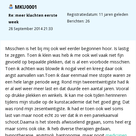
MKU0001
Registratiedatum: 11 jaren geleden
Re: meer klachten eerste
Berichten: 26
week
28 September 2014 21:33
Misschien is het bij mij ook wel eerder begonnen hoor. Is lastig
te zeggen. Toen ik klein was heb ik me ook wel vaak niet fijn
gevoeld op bepaalde plekken, dat is al een voorbode misschien.
Toen ik achtien was blowde ik nogal veel en kreeg daar ook
angst aanvallen van.Toen ik daar eenmaal mee stopte waren ze
een hele lange periode weg. Rond mijn tweeentwintigste had ik
er al wel weer meer last en dat duurde een aantal jaren. Vooral
op drukke plekken en winkels. Ik kan me ook tijden herinneren
tijdens mijn studie op de kunstacademie dat het goed ging. Dat
was rond mijn zesentwintigste. Ik had er toen ook wel soms
last van maar nooit echt zo ver dat ik in een paniekaanval
schoot.Daarna is het steeds afwisselend gegaan, soms heel erg
maar soms ook oke. Ik heb diverse therapien gedaan,
hypnotherapie, angstpoli, haptonomie, maar nooit
medicijnen