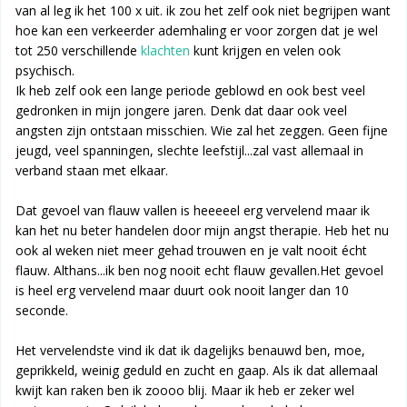
van al leg ik het 100 x uit. ik zou het zelf ook niet begrijpen want
hoe kan een verkeerder ademhaling er voor zorgen dat je wel
tot 250 verschillende
klachten
kunt krijgen en velen ook
psychisch.
Ik heb zelf ook een lange periode geblowd en ook best veel
gedronken in mijn jongere jaren. Denk dat daar ook veel
angsten zijn ontstaan misschien. Wie zal het zeggen. Geen fijne
jeugd, veel spanningen, slechte leefstijl...zal vast allemaal in
verband staan met elkaar.
Dat gevoel van flauw vallen is heeeeel erg vervelend maar ik
kan het nu beter handelen door mijn angst therapie. Heb het nu
ook al weken niet meer gehad trouwen en je valt nooit écht
flauw. Althans...ik ben nog nooit echt flauw gevallen.Het gevoel
is heel erg vervelend maar duurt ook nooit langer dan 10
seconde.
Het vervelendste vind ik dat ik dagelijks benauwd ben, moe,
geprikkeld, weinig geduld en zucht en gaap. Als ik dat allemaal
kwijt kan raken ben ik zoooo blij. Maar ik heb er zeker wel