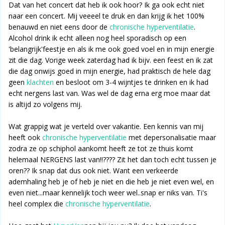
Dat van het concert dat heb ik ook hoor? Ik ga ook echt niet
naar een concert. Mij veeeel te druk en dan krijg ik het 100%
benauwd en niet eens door de
chronische hyperventilatie
.
Alcohol drink ik echt alleen nog heel sporadisch op een
'belangrijk'feestje en als ik me ook goed voel en in mijn energie
zit die dag. Vorige week zaterdag had ik bijv. een feest en ik zat
die dag onwijs goed in mijn energie, had praktisch de hele dag
geen
klachten
en besloot om 3-4 wijntjes te drinken en ik had
echt nergens last van. Was wel de dag erna erg moe maar dat
is altijd zo volgens mij.
Wat grappig wat je verteld over vakantie. Een kennis van mij
heeft ook
chronische hyperventilatie
met depersonalisatie maar
zodra ze op schiphol aankomt heeft ze tot ze thuis komt
helemaal NERGENS last van!!???? Zit het dan toch echt tussen je
oren?? Ik snap dat dus ook niet. Want een verkeerde
ademhaling heb je of heb je niet en die heb je niet even wel, en
even niet...maar kennelijk toch weer wel..snap er niks van. Ti's
heel complex die
chronische hyperventilatie
.