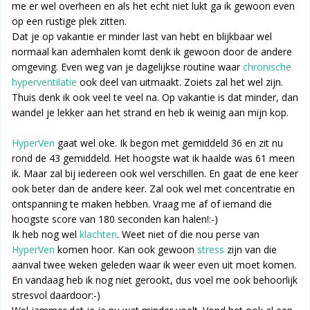
me er wel overheen en als het echt niet lukt ga ik gewoon even
op een rustige plek zitten.
Dat je op vakantie er minder last van hebt en blijkbaar wel
normaal kan ademhalen komt denk ik gewoon door de andere
omgeving. Even weg van je dagelijkse routine waar
chronische
hyperventilatie
ook deel van uitmaakt. Zoiets zal het wel zijn.
Thuis denk ik ook veel te veel na. Op vakantie is dat minder, dan
wandel je lekker aan het strand en heb ik weinig aan mijn kop.
HyperVen
gaat wel oke. Ik begon met gemiddeld 36 en zit nu
rond de 43 gemiddeld. Het hoogste wat ik haalde was 61 meen
ik. Maar zal bij iedereen ook wel verschillen. En gaat de ene keer
ook beter dan de andere keer. Zal ook wel met concentratie en
ontspanning te maken hebben. Vraag me af of iemand die
hoogste score van 180 seconden kan halen!:-)
Ik heb nog wel
klachten
. Weet niet of die nou perse van
HyperVen
komen hoor. Kan ook gewoon
stress
zijn van die
aanval twee weken geleden waar ik weer even uit moet komen.
En vandaag heb ik nog niet gerookt, dus voel me ook behoorlijk
stresvol daardoor:-)