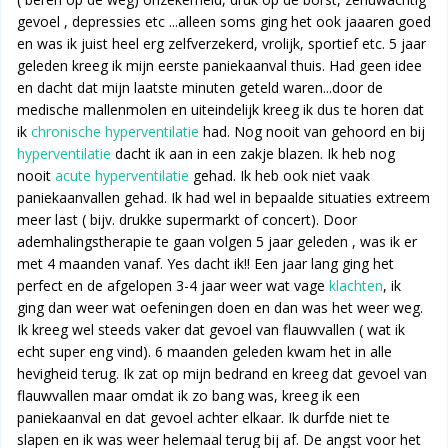
gevoel , depressies etc ...alleen soms ging het ook jaaaren goed
en was ik juist heel erg zelfverzekerd, vrolijk, sportief etc. 5 jaar
geleden kreeg ik mijn eerste paniekaanval thuis. Had geen idee
en dacht dat mijn laatste minuten geteld waren...door de
medische mallenmolen en uiteindelijk kreeg ik dus te horen dat
ik
chronische hyperventilatie
had. Nog nooit van gehoord en bij
hyperventilatie
dacht ik aan in een zakje blazen. Ik heb nog
nooit
acute hyperventilatie
gehad. Ik heb ook niet vaak
paniekaanvallen gehad. Ik had wel in bepaalde situaties extreem
meer last ( bijv. drukke supermarkt of concert). Door
ademhalingstherapie te gaan volgen 5 jaar geleden , was ik er
met 4 maanden vanaf. Yes dacht ik!! Een jaar lang ging het
perfect en de afgelopen 3-4 jaar weer wat vage
klachten
, ik
ging dan weer wat oefeningen doen en dan was het weer weg.
Ik kreeg wel steeds vaker dat gevoel van flauwvallen ( wat ik
echt super eng vind). 6 maanden geleden kwam het in alle
hevigheid terug. Ik zat op mijn bedrand en kreeg dat gevoel van
flauwvallen maar omdat ik zo bang was, kreeg ik een
paniekaanval en dat gevoel achter elkaar. Ik durfde niet te
slapen en ik was weer helemaal terug bij af. De angst voor het