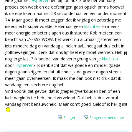
Hoe gaat het
HyperVen
nen bij jou nu? Ik doe het vandaag
precies een week en de oefeningen gaan opzich prima hoewel
ik de ene keer maar net 53 seconde haal en een ander moment
74. Maar goed. Ik moet zeggen dat ik vrijdag en zaterdag me
ineens echt super voelde. Helemaal geen
klachten
en ineens
meer energie en beter slapen dus ik stuurde Rob meteen een
bericht van ..YESSS WOW, het werkt nu al...maar gisteren een
iets mindere dag en vandaag al helemaal....het gaat dus echt in
golfbewegingen. Denk dat ons lijf heel erg moet wennen. Heb jij
nog erge last ? Ik bedoel van de verergering van je
klachten
door
HyperVen
? Ik denk echt dat we goede en minder goede
dagen gaan krijgen en dat uiteindelijk de goede dagen steeds
meer gaan overheersen. Ik maak me dan ook niet druk dat ik
vandaag een slechtere dag heb.
Vind vooral dat gevoel dat ik grieperig/verkouden ben of een
luchtweginfectie heb , heel vervelend. Dat heb ik dus vooral
vandaag met benauwdheid. Maar komt goed! Geloof ik heilig in!!
Reageren
Reageren met quote