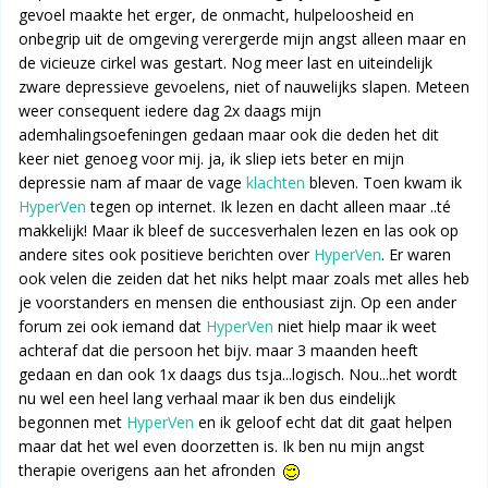
gevoel maakte het erger, de onmacht, hulpeloosheid en
onbegrip uit de omgeving verergerde mijn angst alleen maar en
de vicieuze cirkel was gestart. Nog meer last en uiteindelijk
zware depressieve gevoelens, niet of nauwelijks slapen. Meteen
weer consequent iedere dag 2x daags mijn
ademhalingsoefeningen gedaan maar ook die deden het dit
keer niet genoeg voor mij. ja, ik sliep iets beter en mijn
depressie nam af maar de vage
klachten
bleven. Toen kwam ik
HyperVen
tegen op internet. Ik lezen en dacht alleen maar ..té
makkelijk! Maar ik bleef de succesverhalen lezen en las ook op
andere sites ook positieve berichten over
HyperVen
. Er waren
ook velen die zeiden dat het niks helpt maar zoals met alles heb
je voorstanders en mensen die enthousiast zijn. Op een ander
forum zei ook iemand dat
HyperVen
niet hielp maar ik weet
achteraf dat die persoon het bijv. maar 3 maanden heeft
gedaan en dan ook 1x daags dus tsja...logisch. Nou...het wordt
nu wel een heel lang verhaal maar ik ben dus eindelijk
begonnen met
HyperVen
en ik geloof echt dat dit gaat helpen
maar dat het wel even doorzetten is. Ik ben nu mijn angst
therapie overigens aan het afronden