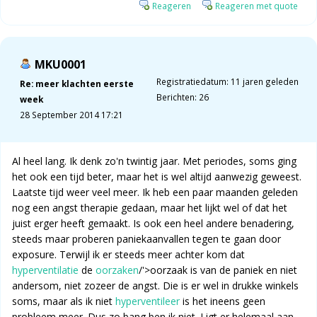
Reageren
Reageren met quote
MKU0001
Registratiedatum: 11 jaren geleden
Re: meer klachten eerste
Berichten: 26
week
28 September 2014 17:21
Al heel lang. Ik denk zo'n twintig jaar. Met periodes, soms ging
het ook een tijd beter, maar het is wel altijd aanwezig geweest.
Laatste tijd weer veel meer. Ik heb een paar maanden geleden
nog een angst therapie gedaan, maar het lijkt wel of dat het
juist erger heeft gemaakt. Is ook een heel andere benadering,
steeds maar proberen paniekaanvallen tegen te gaan door
exposure. Terwijl ik er steeds meer achter kom dat
hyperventilatie
de
oorzaken
/'>oorzaak is van de paniek en niet
andersom, niet zozeer de angst. Die is er wel in drukke winkels
soms, maar als ik niet
hyperventileer
is het ineens geen
probleem meer. Dus zo bang ben ik niet. Ligt er helemaal aan