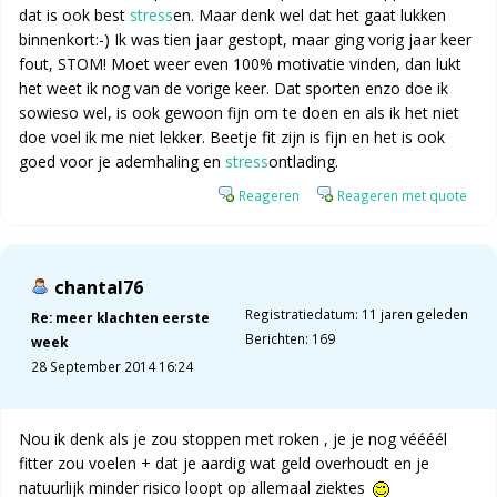
dat is ook best
stress
en. Maar denk wel dat het gaat lukken
binnenkort:-) Ik was tien jaar gestopt, maar ging vorig jaar keer
fout, STOM! Moet weer even 100% motivatie vinden, dan lukt
het weet ik nog van de vorige keer. Dat sporten enzo doe ik
sowieso wel, is ook gewoon fijn om te doen en als ik het niet
doe voel ik me niet lekker. Beetje fit zijn is fijn en het is ook
goed voor je ademhaling en
stress
ontlading.
Reageren
Reageren met quote
chantal76
Registratiedatum: 11 jaren geleden
Re: meer klachten eerste
Berichten: 169
week
28 September 2014 16:24
Nou ik denk als je zou stoppen met roken , je je nog véééél
fitter zou voelen + dat je aardig wat geld overhoudt en je
natuurlijk minder risico loopt op allemaal ziektes