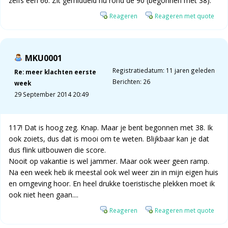
zelfs een 66. Zit gemiddeld nu rond de 90 (begonnen met 38).
Reageren
Reageren met quote
MKU0001
Registratiedatum: 11 jaren geleden
Re: meer klachten eerste
Berichten: 26
week
29 September 2014 20:49
117! Dat is hoog zeg. Knap. Maar je bent begonnen met 38. Ik
ook zoiets, dus dat is mooi om te weten. Blijkbaar kan je dat
dus flink uitbouwen die score.
Nooit op vakantie is wel jammer. Maar ook weer geen ramp.
Na een week heb ik meestal ook wel weer zin in mijn eigen huis
en omgeving hoor. En heel drukke toeristische plekken moet ik
ook niet heen gaan....
Reageren
Reageren met quote