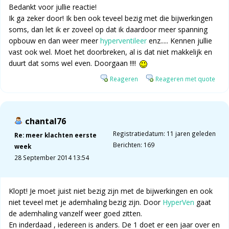
Bedankt voor jullie reactie!
Ik ga zeker door! Ik ben ook teveel bezig met die bijwerkingen
soms, dan let ik er zoveel op dat ik daardoor meer spanning
opbouw en dan weer meer
hyperventileer
enz..... Kennen jullie
vast ook wel. Moet het doorbreken, al is dat niet makkelijk en
duurt dat soms wel even. Doorgaan !!!!
Reageren
Reageren met quote
chantal76
Registratiedatum: 11 jaren geleden
Re: meer klachten eerste
Berichten: 169
week
28 September 2014 13:54
Klopt! Je moet juist niet bezig zijn met de bijwerkingen en ook
niet teveel met je ademhaling bezig zijn. Door
HyperVen
gaat
de ademhaling vanzelf weer goed zitten.
En inderdaad , iedereen is anders. De 1 doet er een jaar over en