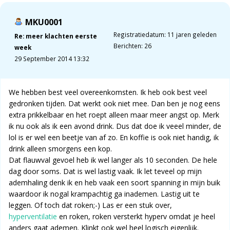
MKU0001
Registratiedatum: 11 jaren geleden
Re: meer klachten eerste
Berichten: 26
week
29 September 2014 13:32
We hebben best veel overeenkomsten. Ik heb ook best veel
gedronken tijden. Dat werkt ook niet mee. Dan ben je nog eens
extra prikkelbaar en het roept alleen maar meer angst op. Merk
ik nu ook als ik een avond drink. Dus dat doe ik veeel minder, de
lol is er wel een beetje van af zo. En koffie is ook niet handig, ik
drink alleen smorgens een kop.
Dat flauwval gevoel heb ik wel langer als 10 seconden. De hele
dag door soms. Dat is wel lastig vaak. Ik let teveel op mijn
ademhaling denk ik en heb vaak een soort spanning in mijn buik
waardoor ik nogal krampachtig ga inademen. Lastig uit te
leggen. Of toch dat roken;-) Las er een stuk over,
hyperventilatie
en roken, roken versterkt hyperv omdat je heel
anders gaat ademen. Klinkt ook wel heel logisch eigenlijk.