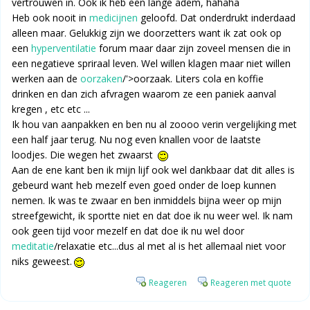
vertrouwen in. Ook ik heb een lange adem, hahaha
Heb ook nooit in
medicijnen
geloofd. Dat onderdrukt inderdaad
alleen maar. Gelukkig zijn we doorzetters want ik zat ook op
een
hyperventilatie
forum maar daar zijn zoveel mensen die in
een negatieve spriraal leven. Wel willen klagen maar niet willen
werken aan de
oorzaken
/'>oorzaak. Liters cola en koffie
drinken en dan zich afvragen waarom ze een paniek aanval
kregen , etc etc ...
Ik hou van aanpakken en ben nu al zoooo verin vergelijking met
een half jaar terug. Nu nog even knallen voor de laatste
loodjes. Die wegen het zwaarst
Aan de ene kant ben ik mijn lijf ook wel dankbaar dat dit alles is
gebeurd want heb mezelf even goed onder de loep kunnen
nemen. Ik was te zwaar en ben inmiddels bijna weer op mijn
streefgewicht, ik sportte niet en dat doe ik nu weer wel. Ik nam
ook geen tijd voor mezelf en dat doe ik nu wel door
meditatie
/relaxatie etc...dus al met al is het allemaal niet voor
niks geweest.
Reageren
Reageren met quote