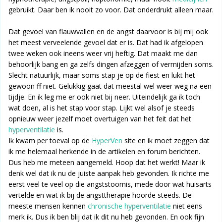
gebruikt. Daar ben ik nooit zo voor. Dat onderdrukt alleen maar.
Dat gevoel van flauwvallen en de angst daarvoor is bij mij ook
het meest verveelende gevoel dat er is. Dat had ik afgelopen
twee weken ook ineens weer vrij heftig. Dat maakt me dan
behoorlijk bang en ga zelfs dingen afzeggen of vermijden soms.
Slecht natuurlijk, maar soms stap je op de fiest en lukt het
gewoon ff niet. Gelukkig gaat dat meestal wel weer weg na een
tijdje. En ik leg me er ook niet bij neer. Uiteindelijk ga ik toch
wat doen, al is het stap voor stap. Lijkt wel alsof je steeds
opnieuw weer jezelf moet overtuigen van het feit dat het
hyperventilatie
is.
Ik kwam per toeval op de
HyperVen
site en ik moet zeggen dat
ik me helemaal herkende in de artikelen en forum berichten.
Dus heb me meteen aangemeld. Hoop dat het werkt! Maar ik
denk wel dat ik nu de juiste aanpak heb gevonden. Ik richte me
eerst veel te veel op die angststoornis, mede door wat huisarts
vertelde en wat ik bij de angsttherapie hoorde steeds. De
meeste mensen kennen
chronische hyperventilatie
niet eens
merk ik. Dus ik ben blij dat ik dit nu heb gevonden. En ook fijn