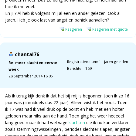
hoe ik me voel.
En jij? Al heb ik volgens mij al een en ander gelezen. Ook al
jaren. Heb je ook last van angst en paniek aanvallen?
Reageren
Reageren met quote
chantal76
Registratiedatum: 11 jaren geleden
Re: meer klachten eerste
Berichten: 169
week
28 September 2014 18:05
Als ik terug kijk denk ik dat het bij mij is begonnen toen ik zo 16
jaar was ( inmiddels dus 22 jaar). Alleen wist ik het nooit. Toen
ik 17 was had ik veel druk op de borst en heb met een holter
gelopen maar niks aan de hand. Toen ging het weer heeeeel
lang goed maar ik had wel vage
klachten
die ik nu kan verklaren
zoals stemmingswisselingen , periodes slechter slapen, angsten
( beren op de weg) onzekerheid, druk op de borst, zenuwachtig