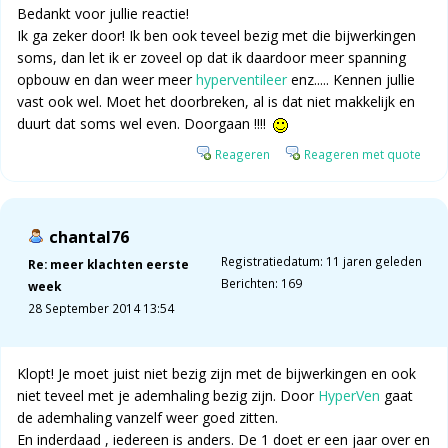
Bedankt voor jullie reactie!
Ik ga zeker door! Ik ben ook teveel bezig met die bijwerkingen
soms, dan let ik er zoveel op dat ik daardoor meer spanning
opbouw en dan weer meer
hyperventileer
enz..... Kennen jullie
vast ook wel. Moet het doorbreken, al is dat niet makkelijk en
duurt dat soms wel even. Doorgaan !!!!
Reageren
Reageren met quote
chantal76
Registratiedatum: 11 jaren geleden
Re: meer klachten eerste
Berichten: 169
week
28 September 2014 13:54
Klopt! Je moet juist niet bezig zijn met de bijwerkingen en ook
niet teveel met je ademhaling bezig zijn. Door
HyperVen
gaat
de ademhaling vanzelf weer goed zitten.
En inderdaad , iedereen is anders. De 1 doet er een jaar over en