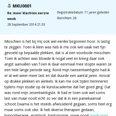
MKU0001
Registratiedatum: 11 jaren geleden
Re: meer klachten eerste
Berichten: 26
week
28 September 2014 21:33
Misschien is het bij mij ook wel eerder begonnen hoor. Is lastig
te zeggen. Toen ik klein was heb ik me ook wel vaak niet fijn
gevoeld op bepaalde plekken, dat is al een voorbode misschien.
Toen ik achtien was blowde ik nogal veel en kreeg daar ook
angst aanvallen van.Toen ik daar eenmaal mee stopte waren ze
een hele lange periode weg. Rond mijn tweeentwintigste had ik
er al wel weer meer last en dat duurde een aantal jaren. Vooral
op drukke plekken en winkels. Ik kan me ook tijden herinneren
tijdens mijn studie op de kunstacademie dat het goed ging. Dat
was rond mijn zesentwintigste. Ik had er toen ook wel soms
last van maar nooit echt zo ver dat ik in een paniekaanval
schoot.Daarna is het steeds afwisselend gegaan, soms heel erg
maar soms ook oke. Ik heb diverse therapien gedaan,
hypnotherapie, angstpoli, haptonomie, maar nooit
medicijnen