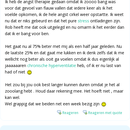
Ik heb de angst therapie gedaan omdat ik zoooo bang was
voor dat gevoel van flauw vallen dat iedere keer als ik het
voelde opkomen, ik de hele angst cirkel weer opstartte. Ik weet
nu dat er niks gebeurd en dat het pure
stress
ontladingen zijn.
Rob heeft me dat ook uitgelegd en nu omarm ik het eerder dan
dat ik er bang voor ben.
Het gaat nu al 75% beter met mij als een half jaar geleden. Nu
de laatste 25% en dat gaat me lukken en ik denk zelfs dat ik me
wellicht nog beter als ooit ga voelen omdat ik dus eigenlijk al
jaaaaaaren
chronische hyperventilatie
heb, of ik er nu last van
had of niet
Het zou bij jou ook best langer kunnen duren omdat je het al
zooolang hebt . Houd daar rekening mee. Het hoeft niet , maar
kan wel.
Wel grappig dat we beiden net een week bezig zijn
Reageren
Reageren met quote