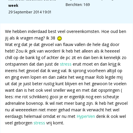
Berichten: 169
week
29 September 2014 19:01
We hebben inderdaad best veel overeenkomsten. Hoe oud ben
jij als ik vragen mag? Ik 38
Wat erg dat je dat gevoel van flauw vallen de hele dag door
hebt! Zou ik gek van worden! Ik heb het alleen als ik heeeeel
chill op de bank lig of achter de pc zit en dan ben ik kennelijk zo
ontspannen dat dan juist de
stress
eruit moet en dan krijg ik
ineens het gevoel dat ik weg val. Ik sprong voorheen altijd op
en ging even lopen en dan zakte het weg maar Rob legde mij
uit dat je juist beter rustig kunt blijven en het gewoon te voelen
want dan is het ook veel sneller weg en met dat opspringen (
lees: me rot schrikken) gooi je er eigenlijk nog een scheutje
adrenaline bovenop. Ik wil niet meer bang zijn. Ik heb het gevoel
nu al weeeeeken niet meer gehad maar ik verwacht het wel
eerdaags helemaal omdat er nu met
HyperVen
denk ik ook wel
veel geborgen
stress
vrij komt.