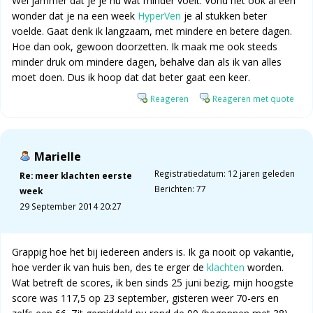
Wel jammer dat je je nu wat minder voelt. Vond het ook al een
wonder dat je na een week
HyperVen
je al stukken beter
voelde. Gaat denk ik langzaam, met mindere en betere dagen.
Hoe dan ook, gewoon doorzetten. Ik maak me ook steeds
minder druk om mindere dagen, behalve dan als ik van alles
moet doen. Dus ik hoop dat dat beter gaat een keer.
Reageren
Reageren met quote
Marielle
Registratiedatum: 12 jaren geleden
Re: meer klachten eerste
Berichten: 77
week
29 September 2014 20:27
Grappig hoe het bij iedereen anders is. Ik ga nooit op vakantie,
hoe verder ik van huis ben, des te erger de
klachten
worden.
Wat betreft de scores, ik ben sinds 25 juni bezig, mijn hoogste
score was 117,5 op 23 september, gisteren weer 70-ers en