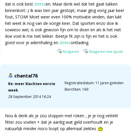
dat is ook best
stress
en. Maar denk wel dat het gaat lukken
binnenkort:-) Ik was tien jaar gestopt, maar ging vorig jaar keer
fout, STOM! Moet weer even 100% motivatie vinden, dan lukt
het weet ik nog van de vorige keer. Dat sporten enzo doe ik
sowieso wel, is ook gewoon fijn om te doen en als ik het niet
doe voel ik me niet lekker. Beetje fit zijn is fijn en het is ook
goed voor je ademhaling en
stress
ontlading.
Reageren
Reageren met quote
chantal76
Registratiedatum: 11 jaren geleden
Re: meer klachten eerste
Berichten: 169
week
28 September 2014 16:24
Nou ik denk als je zou stoppen met roken , je je nog véééél
fitter zou voelen + dat je aardig wat geld overhoudt en je
natuurlijk minder risico loopt op allemaal ziektes