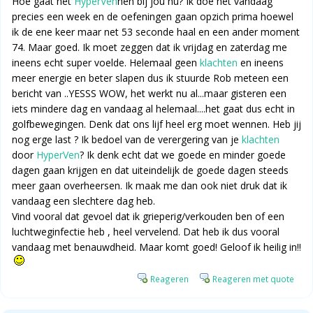
Hoe gaat het
HyperVen
nen bij jou nu? Ik doe het vandaag
precies een week en de oefeningen gaan opzich prima hoewel
ik de ene keer maar net 53 seconde haal en een ander moment
74. Maar goed. Ik moet zeggen dat ik vrijdag en zaterdag me
ineens echt super voelde. Helemaal geen
klachten
en ineens
meer energie en beter slapen dus ik stuurde Rob meteen een
bericht van ..YESSS WOW, het werkt nu al...maar gisteren een
iets mindere dag en vandaag al helemaal....het gaat dus echt in
golfbewegingen. Denk dat ons lijf heel erg moet wennen. Heb jij
nog erge last ? Ik bedoel van de verergering van je
klachten
door
HyperVen
? Ik denk echt dat we goede en minder goede
dagen gaan krijgen en dat uiteindelijk de goede dagen steeds
meer gaan overheersen. Ik maak me dan ook niet druk dat ik
vandaag een slechtere dag heb.
Vind vooral dat gevoel dat ik grieperig/verkouden ben of een
luchtweginfectie heb , heel vervelend. Dat heb ik dus vooral
vandaag met benauwdheid. Maar komt goed! Geloof ik heilig in!!
Reageren
Reageren met quote