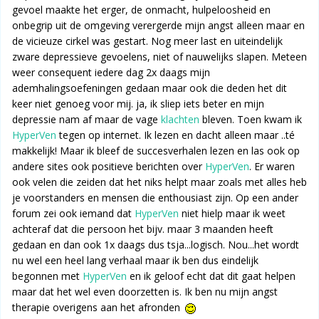
gevoel maakte het erger, de onmacht, hulpeloosheid en
onbegrip uit de omgeving verergerde mijn angst alleen maar en
de vicieuze cirkel was gestart. Nog meer last en uiteindelijk
zware depressieve gevoelens, niet of nauwelijks slapen. Meteen
weer consequent iedere dag 2x daags mijn
ademhalingsoefeningen gedaan maar ook die deden het dit
keer niet genoeg voor mij. ja, ik sliep iets beter en mijn
depressie nam af maar de vage
klachten
bleven. Toen kwam ik
HyperVen
tegen op internet. Ik lezen en dacht alleen maar ..té
makkelijk! Maar ik bleef de succesverhalen lezen en las ook op
andere sites ook positieve berichten over
HyperVen
. Er waren
ook velen die zeiden dat het niks helpt maar zoals met alles heb
je voorstanders en mensen die enthousiast zijn. Op een ander
forum zei ook iemand dat
HyperVen
niet hielp maar ik weet
achteraf dat die persoon het bijv. maar 3 maanden heeft
gedaan en dan ook 1x daags dus tsja...logisch. Nou...het wordt
nu wel een heel lang verhaal maar ik ben dus eindelijk
begonnen met
HyperVen
en ik geloof echt dat dit gaat helpen
maar dat het wel even doorzetten is. Ik ben nu mijn angst
therapie overigens aan het afronden