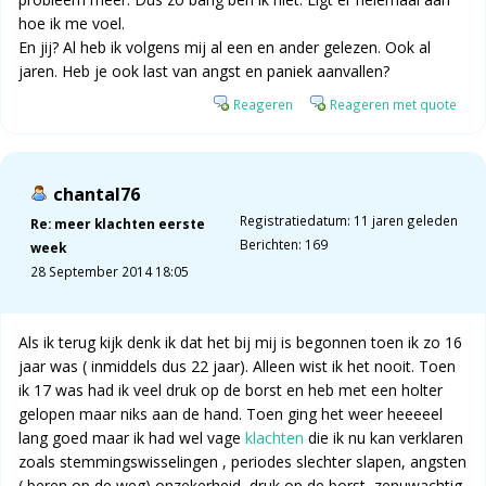
hoe ik me voel.
En jij? Al heb ik volgens mij al een en ander gelezen. Ook al
jaren. Heb je ook last van angst en paniek aanvallen?
Reageren
Reageren met quote
chantal76
Registratiedatum: 11 jaren geleden
Re: meer klachten eerste
Berichten: 169
week
28 September 2014 18:05
Als ik terug kijk denk ik dat het bij mij is begonnen toen ik zo 16
jaar was ( inmiddels dus 22 jaar). Alleen wist ik het nooit. Toen
ik 17 was had ik veel druk op de borst en heb met een holter
gelopen maar niks aan de hand. Toen ging het weer heeeeel
lang goed maar ik had wel vage
klachten
die ik nu kan verklaren
zoals stemmingswisselingen , periodes slechter slapen, angsten
( beren op de weg) onzekerheid, druk op de borst, zenuwachtig