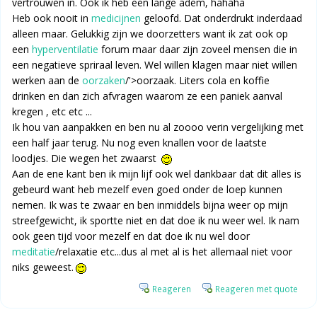
vertrouwen in. Ook ik heb een lange adem, hahaha
Heb ook nooit in
medicijnen
geloofd. Dat onderdrukt inderdaad
alleen maar. Gelukkig zijn we doorzetters want ik zat ook op
een
hyperventilatie
forum maar daar zijn zoveel mensen die in
een negatieve spriraal leven. Wel willen klagen maar niet willen
werken aan de
oorzaken
/'>oorzaak. Liters cola en koffie
drinken en dan zich afvragen waarom ze een paniek aanval
kregen , etc etc ...
Ik hou van aanpakken en ben nu al zoooo verin vergelijking met
een half jaar terug. Nu nog even knallen voor de laatste
loodjes. Die wegen het zwaarst
Aan de ene kant ben ik mijn lijf ook wel dankbaar dat dit alles is
gebeurd want heb mezelf even goed onder de loep kunnen
nemen. Ik was te zwaar en ben inmiddels bijna weer op mijn
streefgewicht, ik sportte niet en dat doe ik nu weer wel. Ik nam
ook geen tijd voor mezelf en dat doe ik nu wel door
meditatie
/relaxatie etc...dus al met al is het allemaal niet voor
niks geweest.
Reageren
Reageren met quote