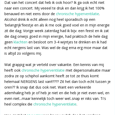
Dat van het concert dat heb ik ook hoor? Ik ga ook echt niet
naar een concert. Mij veeeel te druk en dan krijg ik het 100%
benauwd en niet eens door de
chronische hyperventilatie
.
Alcohol drink ik echt alleen nog heel sporadisch op een
'belangrijk'feestje en als ik me ook goed voel en in mijn energie
zit die dag. Vorige week zaterdag had ik bijv. een feest en ik zat
die dag onwijs goed in mijn energie, had praktisch de hele dag
geen
klachten
en besloot om 3-4 wijntjes te drinken en ik had
echt nergens last van. Was wel de dag erna erg moe maar dat
is altijd zo volgens mij.
Wat grappig wat je verteld over vakantie. Een kennis van mij
heeft ook
chronische hyperventilatie
met depersonalisatie maar
zodra ze op schiphol aankomt heeft ze tot ze thuis komt
helemaal NERGENS last van!!???? Zit het dan toch echt tussen je
oren?? Ik snap dat dus ook niet. Want een verkeerde
ademhaling heb je of heb je niet en die heb je niet even wel, en
even niet...maar kennelijk toch weer wel..snap er niks van. Ti's
heel complex die
chronische hyperventilatie
.