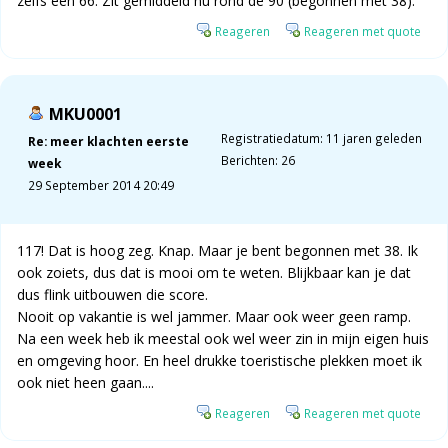
zelfs een 66. Zit gemiddeld nu rond de 90 (begonnen met 38).
Reageren
Reageren met quote
MKU0001
Registratiedatum: 11 jaren geleden
Re: meer klachten eerste
Berichten: 26
week
29 September 2014 20:49
117! Dat is hoog zeg. Knap. Maar je bent begonnen met 38. Ik
ook zoiets, dus dat is mooi om te weten. Blijkbaar kan je dat
dus flink uitbouwen die score.
Nooit op vakantie is wel jammer. Maar ook weer geen ramp.
Na een week heb ik meestal ook wel weer zin in mijn eigen huis
en omgeving hoor. En heel drukke toeristische plekken moet ik
ook niet heen gaan....
Reageren
Reageren met quote