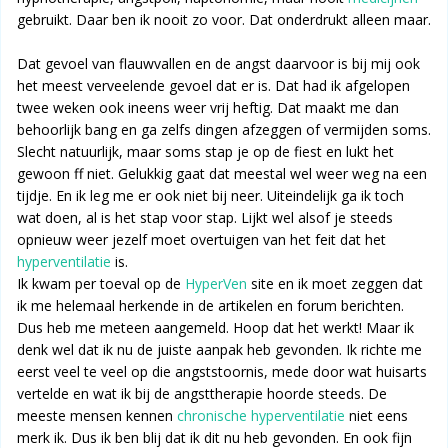
gebruikt. Daar ben ik nooit zo voor. Dat onderdrukt alleen maar.
Dat gevoel van flauwvallen en de angst daarvoor is bij mij ook
het meest verveelende gevoel dat er is. Dat had ik afgelopen
twee weken ook ineens weer vrij heftig. Dat maakt me dan
behoorlijk bang en ga zelfs dingen afzeggen of vermijden soms.
Slecht natuurlijk, maar soms stap je op de fiest en lukt het
gewoon ff niet. Gelukkig gaat dat meestal wel weer weg na een
tijdje. En ik leg me er ook niet bij neer. Uiteindelijk ga ik toch
wat doen, al is het stap voor stap. Lijkt wel alsof je steeds
opnieuw weer jezelf moet overtuigen van het feit dat het
hyperventilatie
is.
Ik kwam per toeval op de
HyperVen
site en ik moet zeggen dat
ik me helemaal herkende in de artikelen en forum berichten.
Dus heb me meteen aangemeld. Hoop dat het werkt! Maar ik
denk wel dat ik nu de juiste aanpak heb gevonden. Ik richte me
eerst veel te veel op die angststoornis, mede door wat huisarts
vertelde en wat ik bij de angsttherapie hoorde steeds. De
meeste mensen kennen
chronische hyperventilatie
niet eens
merk ik. Dus ik ben blij dat ik dit nu heb gevonden. En ook fijn