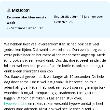
MKU0001
Registratiedatum: 11 jaren geleden
Re: meer klachten eerste
Berichten: 26
week
29 September 2014 13:32
We hebben best veel overeenkomsten. Ik heb ook best veel
gedronken tijden. Dat werkt ook niet mee. Dan ben je nog eens
extra prikkelbaar en het roept alleen maar meer angst op. Merk
ik nu ook als ik een avond drink. Dus dat doe ik veeel minder, de
lol is er wel een beetje van af zo. En koffie is ook niet handig, ik
drink alleen smorgens een kop.
Dat flauwval gevoel heb ik wel langer als 10 seconden. De hele
dag door soms. Dat is wel lastig vaak. Ik let teveel op mijn
ademhaling denk ik en heb vaak een soort spanning in mijn buik
waardoor ik nogal krampachtig ga inademen. Lastig uit te
leggen. Of toch dat roken;-) Las er een stuk over,
hyperventilatie
en roken, roken versterkt hyperv omdat je heel
anders gaat ademen. Klinkt ook wel heel logisch eigenlijk.