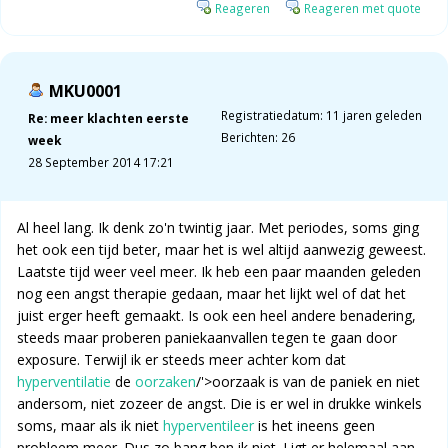
Reageren
Reageren met quote
MKU0001
Registratiedatum: 11 jaren geleden
Re: meer klachten eerste
Berichten: 26
week
28 September 2014 17:21
Al heel lang. Ik denk zo'n twintig jaar. Met periodes, soms ging
het ook een tijd beter, maar het is wel altijd aanwezig geweest.
Laatste tijd weer veel meer. Ik heb een paar maanden geleden
nog een angst therapie gedaan, maar het lijkt wel of dat het
juist erger heeft gemaakt. Is ook een heel andere benadering,
steeds maar proberen paniekaanvallen tegen te gaan door
exposure. Terwijl ik er steeds meer achter kom dat
hyperventilatie
de
oorzaken
/'>oorzaak is van de paniek en niet
andersom, niet zozeer de angst. Die is er wel in drukke winkels
soms, maar als ik niet
hyperventileer
is het ineens geen
probleem meer. Dus zo bang ben ik niet. Ligt er helemaal aan