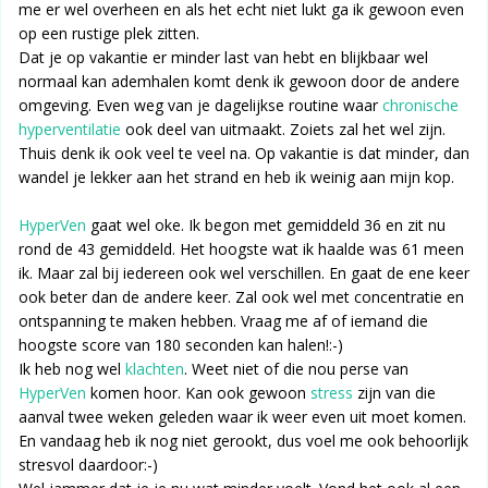
me er wel overheen en als het echt niet lukt ga ik gewoon even
op een rustige plek zitten.
Dat je op vakantie er minder last van hebt en blijkbaar wel
normaal kan ademhalen komt denk ik gewoon door de andere
omgeving. Even weg van je dagelijkse routine waar
chronische
hyperventilatie
ook deel van uitmaakt. Zoiets zal het wel zijn.
Thuis denk ik ook veel te veel na. Op vakantie is dat minder, dan
wandel je lekker aan het strand en heb ik weinig aan mijn kop.
HyperVen
gaat wel oke. Ik begon met gemiddeld 36 en zit nu
rond de 43 gemiddeld. Het hoogste wat ik haalde was 61 meen
ik. Maar zal bij iedereen ook wel verschillen. En gaat de ene keer
ook beter dan de andere keer. Zal ook wel met concentratie en
ontspanning te maken hebben. Vraag me af of iemand die
hoogste score van 180 seconden kan halen!:-)
Ik heb nog wel
klachten
. Weet niet of die nou perse van
HyperVen
komen hoor. Kan ook gewoon
stress
zijn van die
aanval twee weken geleden waar ik weer even uit moet komen.
En vandaag heb ik nog niet gerookt, dus voel me ook behoorlijk
stresvol daardoor:-)