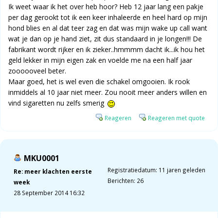
Ik weet waar ik het over heb hoor? Heb 12 jaar lang een pakje
per dag gerookt tot ik een keer inhaleerde en heel hard op mijn
hond blies en al dat teer zag en dat was mijn wake up call want
wat je dan op je hand ziet, zit dus standaard in je longen!!! De
fabrikant wordt rijker en ik zieker..hmmmm dacht ik...ik hou het
geld lekker in mijn eigen zak en voelde me na een half jaar
zoooooveel beter.
Maar goed, het is wel even die schakel omgooien. Ik rook
inmiddels al 10 jaar niet meer. Zou nooit meer anders willen en
vind sigaretten nu zelfs smerig
Reageren
Reageren met quote
MKU0001
Registratiedatum: 11 jaren geleden
Re: meer klachten eerste
Berichten: 26
week
28 September 2014 16:32