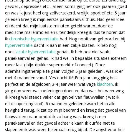
gevoel , depressies etc ...alleen soms ging het ook jaaaren goed
en was ik juist heel erg zelfverzekerd, vrolijk, sportief etc. 5 jaar
geleden kreeg ik mijn eerste paniekaanval thuis. Had geen idee
en dacht dat mijn laatste minuten geteld waren...door de
medische mallenmolen en uiteindelijk kreeg ik dus te horen dat
ik
chronische hyperventilatie
had. Nog nooit van gehoord en bij
hyperventilatie
dacht ik aan in een zakje blazen. Ik heb nog
nooit
acute hyperventilatie
gehad. Ik heb ook niet vaak
paniekaanvallen gehad. Ik had wel in bepaalde situaties extreem
meer last ( bijv. drukke supermarkt of concert). Door
ademhalingstherapie te gaan volgen 5 jaar geleden , was ik er
met 4 maanden vanaf. Yes dacht ik!! Een jaar lang ging het
perfect en de afgelopen 3-4 jaar weer wat vage
klachten
, ik
ging dan weer wat oefeningen doen en dan was het weer weg.
Ik kreeg wel steeds vaker dat gevoel van flauwvallen ( wat ik
echt super eng vind). 6 maanden geleden kwam het in alle
hevigheid terug. Ik zat op mijn bedrand en kreeg dat gevoel van
flauwvallen maar omdat ik zo bang was, kreeg ik een
paniekaanval en dat gevoel achter elkaar. Ik durfde niet te
slapen en ik was weer helemaal terug bij af. De angst voor het