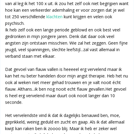
van al leg ik het 100 x uit. ik zou het zelf ook niet begrijpen want
hoe kan een verkeerder ademhaling er voor zorgen dat je wel
tot 250 verschillende
klachten
kunt krijgen en velen ook
psychisch.
Ik heb zelf ook een lange periode geblowd en ook best veel
gedronken in mijn jongere jaren. Denk dat daar ook veel
angsten zijn ontstaan misschien. Wie zal het zeggen. Geen fijne
jeugd, veel spanningen, slechte leefstijl...zal vast allemaal in
verband staan met elkaar.
Dat gevoel van flauw vallen is heeeeel erg vervelend maar ik
kan het nu beter handelen door mijn angst therapie. Heb het nu
ook al weken niet meer gehad trouwen en je valt nooit écht
flauw. Althans...ik ben nog nooit echt flauw gevallen.Het gevoel
is heel erg vervelend maar duurt ook nooit langer dan 10
seconde.
Het vervelendste vind ik dat ik dagelijks benauwd ben, moe,
geprikkeld, weinig geduld en zucht en gaap. Als ik dat allemaal
kwijt kan raken ben ik zoooo blij. Maar ik heb er zeker wel