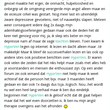
gevoel maakte het erger, de onmacht, hulpeloosheid en
onbegrip uit de omgeving verergerde mijn angst alleen maar en
de vicieuze cirkel was gestart. Nog meer last en uiteindelijk
zware depressieve gevoelens, niet of nauwelijks slapen. Meteen
weer consequent iedere dag 2x daags mijn
ademhalingsoefeningen gedaan maar ook die deden het dit
keer niet genoeg voor mij. ja, ik sliep iets beter en mijn
depressie nam af maar de vage
klachten
bleven. Toen kwam ik
HyperVen
tegen op internet. Ik lezen en dacht alleen maar ..té
makkelijk! Maar ik bleef de succesverhalen lezen en las ook op
andere sites ook positieve berichten over
HyperVen
. Er waren
ook velen die zeiden dat het niks helpt maar zoals met alles heb
je voorstanders en mensen die enthousiast zijn. Op een ander
forum zei ook iemand dat
HyperVen
niet hielp maar ik weet
achteraf dat die persoon het bijv. maar 3 maanden heeft
gedaan en dan ook 1x daags dus tsja...logisch. Nou...het wordt
nu wel een heel lang verhaal maar ik ben dus eindelijk
begonnen met
HyperVen
en ik geloof echt dat dit gaat helpen
maar dat het wel even doorzetten is. Ik ben nu mijn angst
therapie overigens aan het afronden