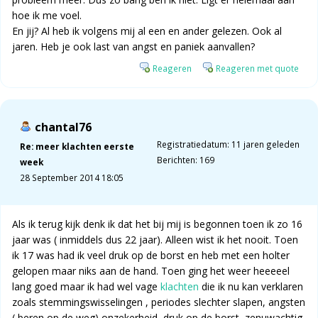
hoe ik me voel.
En jij? Al heb ik volgens mij al een en ander gelezen. Ook al
jaren. Heb je ook last van angst en paniek aanvallen?
Reageren
Reageren met quote
chantal76
Registratiedatum: 11 jaren geleden
Re: meer klachten eerste
Berichten: 169
week
28 September 2014 18:05
Als ik terug kijk denk ik dat het bij mij is begonnen toen ik zo 16
jaar was ( inmiddels dus 22 jaar). Alleen wist ik het nooit. Toen
ik 17 was had ik veel druk op de borst en heb met een holter
gelopen maar niks aan de hand. Toen ging het weer heeeeel
lang goed maar ik had wel vage
klachten
die ik nu kan verklaren
zoals stemmingswisselingen , periodes slechter slapen, angsten
( beren op de weg) onzekerheid, druk op de borst, zenuwachtig