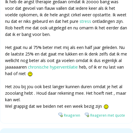
Ik heb de angst therapie gedaan omdat ik zoooo bang was
voor dat gevoel van flauw vallen dat iedere keer als ik het
voelde opkomen, ik de hele angst cirkel weer opstartte. Ik weet
nu dat er niks gebeurd en dat het pure
stress
ontladingen zijn.
Rob heeft me dat ook uitgelegd en nu omarm ik het eerder dan
dat ik er bang voor ben.
Het gaat nu al 75% beter met mij als een half jaar geleden. Nu
de laatste 25% en dat gaat me lukken en ik denk zelfs dat ik me
wellicht nog beter als ooit ga voelen omdat ik dus eigenlijk al
jaaaaaaren
chronische hyperventilatie
heb, of ik er nu last van
had of niet
Het zou bij jou ook best langer kunnen duren omdat je het al
zooolang hebt . Houd daar rekening mee. Het hoeft niet , maar
kan wel.
Wel grappig dat we beiden net een week bezig zijn
Reageren
Reageren met quote