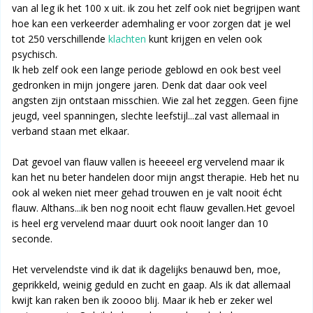
van al leg ik het 100 x uit. ik zou het zelf ook niet begrijpen want
hoe kan een verkeerder ademhaling er voor zorgen dat je wel
tot 250 verschillende
klachten
kunt krijgen en velen ook
psychisch.
Ik heb zelf ook een lange periode geblowd en ook best veel
gedronken in mijn jongere jaren. Denk dat daar ook veel
angsten zijn ontstaan misschien. Wie zal het zeggen. Geen fijne
jeugd, veel spanningen, slechte leefstijl...zal vast allemaal in
verband staan met elkaar.
Dat gevoel van flauw vallen is heeeeel erg vervelend maar ik
kan het nu beter handelen door mijn angst therapie. Heb het nu
ook al weken niet meer gehad trouwen en je valt nooit écht
flauw. Althans...ik ben nog nooit echt flauw gevallen.Het gevoel
is heel erg vervelend maar duurt ook nooit langer dan 10
seconde.
Het vervelendste vind ik dat ik dagelijks benauwd ben, moe,
geprikkeld, weinig geduld en zucht en gaap. Als ik dat allemaal
kwijt kan raken ben ik zoooo blij. Maar ik heb er zeker wel