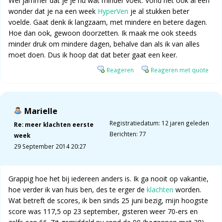
Wel jammer dat je je nu wat minder voelt. Vond het ook al een
wonder dat je na een week
HyperVen
je al stukken beter
voelde. Gaat denk ik langzaam, met mindere en betere dagen.
Hoe dan ook, gewoon doorzetten. Ik maak me ook steeds
minder druk om mindere dagen, behalve dan als ik van alles
moet doen. Dus ik hoop dat dat beter gaat een keer.
Reageren
Reageren met quote
Marielle
Registratiedatum: 12 jaren geleden
Re: meer klachten eerste
Berichten: 77
week
29 September 2014 20:27
Grappig hoe het bij iedereen anders is. Ik ga nooit op vakantie,
hoe verder ik van huis ben, des te erger de
klachten
worden.
Wat betreft de scores, ik ben sinds 25 juni bezig, mijn hoogste
score was 117,5 op 23 september, gisteren weer 70-ers en