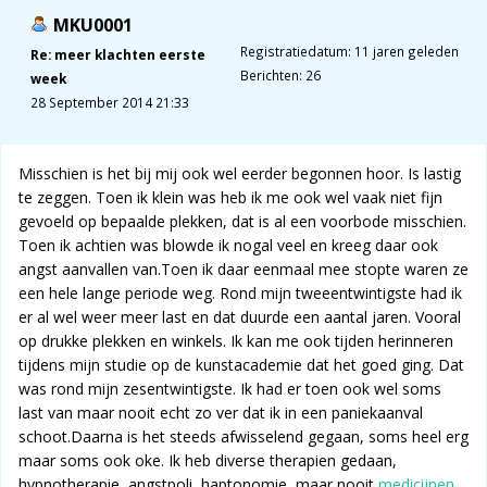
MKU0001
Registratiedatum: 11 jaren geleden
Re: meer klachten eerste
Berichten: 26
week
28 September 2014 21:33
Misschien is het bij mij ook wel eerder begonnen hoor. Is lastig
te zeggen. Toen ik klein was heb ik me ook wel vaak niet fijn
gevoeld op bepaalde plekken, dat is al een voorbode misschien.
Toen ik achtien was blowde ik nogal veel en kreeg daar ook
angst aanvallen van.Toen ik daar eenmaal mee stopte waren ze
een hele lange periode weg. Rond mijn tweeentwintigste had ik
er al wel weer meer last en dat duurde een aantal jaren. Vooral
op drukke plekken en winkels. Ik kan me ook tijden herinneren
tijdens mijn studie op de kunstacademie dat het goed ging. Dat
was rond mijn zesentwintigste. Ik had er toen ook wel soms
last van maar nooit echt zo ver dat ik in een paniekaanval
schoot.Daarna is het steeds afwisselend gegaan, soms heel erg
maar soms ook oke. Ik heb diverse therapien gedaan,
hypnotherapie, angstpoli, haptonomie, maar nooit
medicijnen