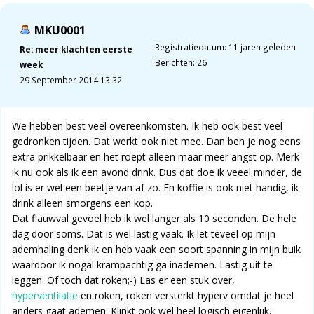
MKU0001
Registratiedatum: 11 jaren geleden
Re: meer klachten eerste
Berichten: 26
week
29 September 2014 13:32
We hebben best veel overeenkomsten. Ik heb ook best veel
gedronken tijden. Dat werkt ook niet mee. Dan ben je nog eens
extra prikkelbaar en het roept alleen maar meer angst op. Merk
ik nu ook als ik een avond drink. Dus dat doe ik veeel minder, de
lol is er wel een beetje van af zo. En koffie is ook niet handig, ik
drink alleen smorgens een kop.
Dat flauwval gevoel heb ik wel langer als 10 seconden. De hele
dag door soms. Dat is wel lastig vaak. Ik let teveel op mijn
ademhaling denk ik en heb vaak een soort spanning in mijn buik
waardoor ik nogal krampachtig ga inademen. Lastig uit te
leggen. Of toch dat roken;-) Las er een stuk over,
hyperventilatie
en roken, roken versterkt hyperv omdat je heel
anders gaat ademen. Klinkt ook wel heel logisch eigenlijk.