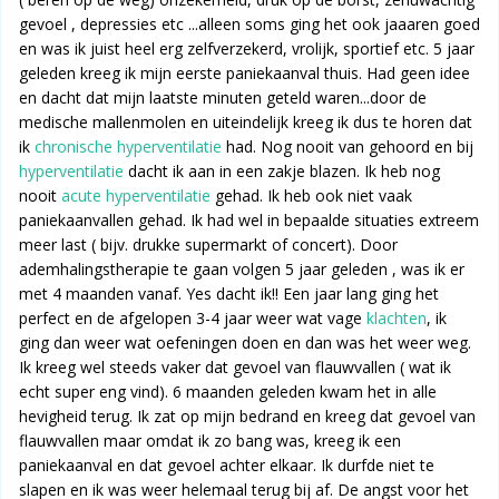
gevoel , depressies etc ...alleen soms ging het ook jaaaren goed
en was ik juist heel erg zelfverzekerd, vrolijk, sportief etc. 5 jaar
geleden kreeg ik mijn eerste paniekaanval thuis. Had geen idee
en dacht dat mijn laatste minuten geteld waren...door de
medische mallenmolen en uiteindelijk kreeg ik dus te horen dat
ik
chronische hyperventilatie
had. Nog nooit van gehoord en bij
hyperventilatie
dacht ik aan in een zakje blazen. Ik heb nog
nooit
acute hyperventilatie
gehad. Ik heb ook niet vaak
paniekaanvallen gehad. Ik had wel in bepaalde situaties extreem
meer last ( bijv. drukke supermarkt of concert). Door
ademhalingstherapie te gaan volgen 5 jaar geleden , was ik er
met 4 maanden vanaf. Yes dacht ik!! Een jaar lang ging het
perfect en de afgelopen 3-4 jaar weer wat vage
klachten
, ik
ging dan weer wat oefeningen doen en dan was het weer weg.
Ik kreeg wel steeds vaker dat gevoel van flauwvallen ( wat ik
echt super eng vind). 6 maanden geleden kwam het in alle
hevigheid terug. Ik zat op mijn bedrand en kreeg dat gevoel van
flauwvallen maar omdat ik zo bang was, kreeg ik een
paniekaanval en dat gevoel achter elkaar. Ik durfde niet te
slapen en ik was weer helemaal terug bij af. De angst voor het