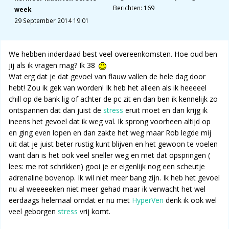
Berichten: 169
week
29 September 2014 19:01
We hebben inderdaad best veel overeenkomsten. Hoe oud ben
jij als ik vragen mag? Ik 38
Wat erg dat je dat gevoel van flauw vallen de hele dag door
hebt! Zou ik gek van worden! Ik heb het alleen als ik heeeeel
chill op de bank lig of achter de pc zit en dan ben ik kennelijk zo
ontspannen dat dan juist de
stress
eruit moet en dan krijg ik
ineens het gevoel dat ik weg val. Ik sprong voorheen altijd op
en ging even lopen en dan zakte het weg maar Rob legde mij
uit dat je juist beter rustig kunt blijven en het gewoon te voelen
want dan is het ook veel sneller weg en met dat opspringen (
lees: me rot schrikken) gooi je er eigenlijk nog een scheutje
adrenaline bovenop. Ik wil niet meer bang zijn. Ik heb het gevoel
nu al weeeeeken niet meer gehad maar ik verwacht het wel
eerdaags helemaal omdat er nu met
HyperVen
denk ik ook wel
veel geborgen
stress
vrij komt.