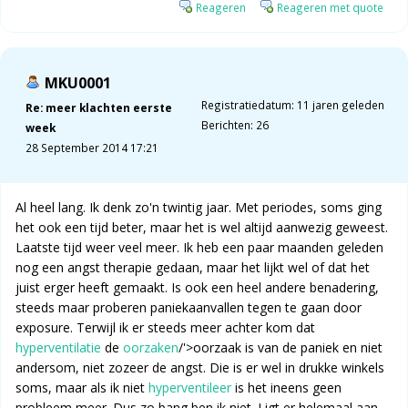
Reageren
Reageren met quote
MKU0001
Registratiedatum: 11 jaren geleden
Re: meer klachten eerste
Berichten: 26
week
28 September 2014 17:21
Al heel lang. Ik denk zo'n twintig jaar. Met periodes, soms ging
het ook een tijd beter, maar het is wel altijd aanwezig geweest.
Laatste tijd weer veel meer. Ik heb een paar maanden geleden
nog een angst therapie gedaan, maar het lijkt wel of dat het
juist erger heeft gemaakt. Is ook een heel andere benadering,
steeds maar proberen paniekaanvallen tegen te gaan door
exposure. Terwijl ik er steeds meer achter kom dat
hyperventilatie
de
oorzaken
/'>oorzaak is van de paniek en niet
andersom, niet zozeer de angst. Die is er wel in drukke winkels
soms, maar als ik niet
hyperventileer
is het ineens geen
probleem meer. Dus zo bang ben ik niet. Ligt er helemaal aan