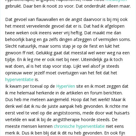
gebruikt. Daar ben ik nooit zo voor. Dat onderdrukt alleen maar.
Dat gevoel van flauwvallen en de angst daarvoor is bij mij ook
het meest verveelende gevoel dat er is. Dat had ik afgelopen
twee weken ook ineens weer vrij heftig. Dat maakt me dan
behoorlijk bang en ga zelfs dingen afzeggen of vermijden soms.
Slecht natuurlijk, maar soms stap je op de fiest en lukt het
gewoon ff niet. Gelukkig gaat dat meestal wel weer weg na een
tijdje. En ik leg me er ook niet bij neer. Uiteindelijk ga ik toch
wat doen, al is het stap voor stap. Lijkt wel alsof je steeds
opnieuw weer jezelf moet overtuigen van het feit dat het
hyperventilatie
is.
Ik kwam per toeval op de
HyperVen
site en ik moet zeggen dat
ik me helemaal herkende in de artikelen en forum berichten.
Dus heb me meteen aangemeld. Hoop dat het werkt! Maar ik
denk wel dat ik nu de juiste aanpak heb gevonden. Ik richte me
eerst veel te veel op die angststoornis, mede door wat huisarts
vertelde en wat ik bij de angsttherapie hoorde steeds. De
meeste mensen kennen
chronische hyperventilatie
niet eens
merk ik. Dus ik ben blij dat ik dit nu heb gevonden. En ook fijn