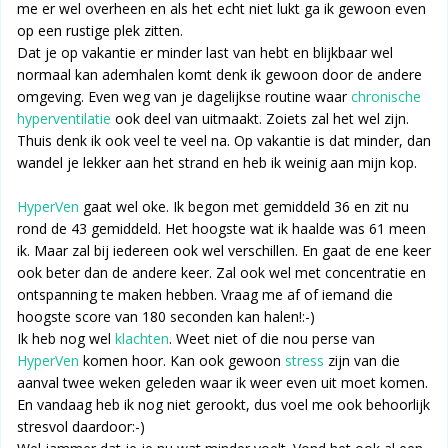
me er wel overheen en als het echt niet lukt ga ik gewoon even
op een rustige plek zitten.
Dat je op vakantie er minder last van hebt en blijkbaar wel
normaal kan ademhalen komt denk ik gewoon door de andere
omgeving. Even weg van je dagelijkse routine waar
chronische
hyperventilatie
ook deel van uitmaakt. Zoiets zal het wel zijn.
Thuis denk ik ook veel te veel na. Op vakantie is dat minder, dan
wandel je lekker aan het strand en heb ik weinig aan mijn kop.
HyperVen
gaat wel oke. Ik begon met gemiddeld 36 en zit nu
rond de 43 gemiddeld. Het hoogste wat ik haalde was 61 meen
ik. Maar zal bij iedereen ook wel verschillen. En gaat de ene keer
ook beter dan de andere keer. Zal ook wel met concentratie en
ontspanning te maken hebben. Vraag me af of iemand die
hoogste score van 180 seconden kan halen!:-)
Ik heb nog wel
klachten
. Weet niet of die nou perse van
HyperVen
komen hoor. Kan ook gewoon
stress
zijn van die
aanval twee weken geleden waar ik weer even uit moet komen.
En vandaag heb ik nog niet gerookt, dus voel me ook behoorlijk
stresvol daardoor:-)