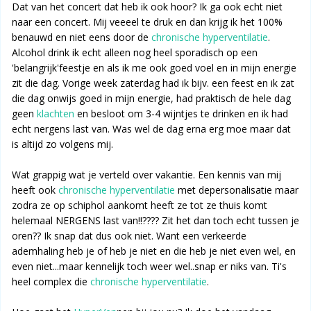
Dat van het concert dat heb ik ook hoor? Ik ga ook echt niet
naar een concert. Mij veeeel te druk en dan krijg ik het 100%
benauwd en niet eens door de
chronische hyperventilatie
.
Alcohol drink ik echt alleen nog heel sporadisch op een
'belangrijk'feestje en als ik me ook goed voel en in mijn energie
zit die dag. Vorige week zaterdag had ik bijv. een feest en ik zat
die dag onwijs goed in mijn energie, had praktisch de hele dag
geen
klachten
en besloot om 3-4 wijntjes te drinken en ik had
echt nergens last van. Was wel de dag erna erg moe maar dat
is altijd zo volgens mij.
Wat grappig wat je verteld over vakantie. Een kennis van mij
heeft ook
chronische hyperventilatie
met depersonalisatie maar
zodra ze op schiphol aankomt heeft ze tot ze thuis komt
helemaal NERGENS last van!!???? Zit het dan toch echt tussen je
oren?? Ik snap dat dus ook niet. Want een verkeerde
ademhaling heb je of heb je niet en die heb je niet even wel, en
even niet...maar kennelijk toch weer wel..snap er niks van. Ti's
heel complex die
chronische hyperventilatie
.