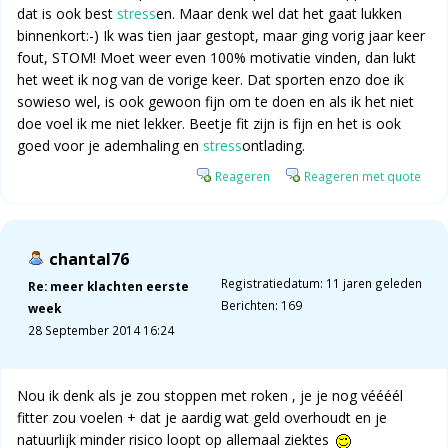
dat is ook best
stress
en. Maar denk wel dat het gaat lukken
binnenkort:-) Ik was tien jaar gestopt, maar ging vorig jaar keer
fout, STOM! Moet weer even 100% motivatie vinden, dan lukt
het weet ik nog van de vorige keer. Dat sporten enzo doe ik
sowieso wel, is ook gewoon fijn om te doen en als ik het niet
doe voel ik me niet lekker. Beetje fit zijn is fijn en het is ook
goed voor je ademhaling en
stress
ontlading.
Reageren
Reageren met quote
chantal76
Registratiedatum: 11 jaren geleden
Re: meer klachten eerste
Berichten: 169
week
28 September 2014 16:24
Nou ik denk als je zou stoppen met roken , je je nog véééél
fitter zou voelen + dat je aardig wat geld overhoudt en je
natuurlijk minder risico loopt op allemaal ziektes