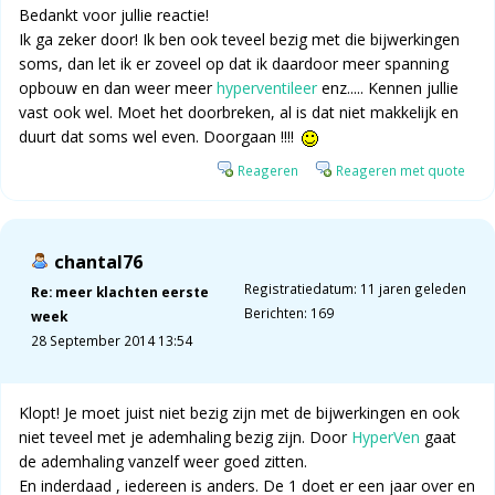
Bedankt voor jullie reactie!
Ik ga zeker door! Ik ben ook teveel bezig met die bijwerkingen
soms, dan let ik er zoveel op dat ik daardoor meer spanning
opbouw en dan weer meer
hyperventileer
enz..... Kennen jullie
vast ook wel. Moet het doorbreken, al is dat niet makkelijk en
duurt dat soms wel even. Doorgaan !!!!
Reageren
Reageren met quote
chantal76
Registratiedatum: 11 jaren geleden
Re: meer klachten eerste
Berichten: 169
week
28 September 2014 13:54
Klopt! Je moet juist niet bezig zijn met de bijwerkingen en ook
niet teveel met je ademhaling bezig zijn. Door
HyperVen
gaat
de ademhaling vanzelf weer goed zitten.
En inderdaad , iedereen is anders. De 1 doet er een jaar over en