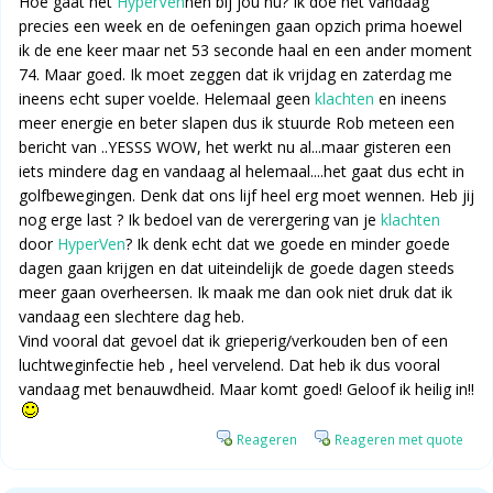
Hoe gaat het
HyperVen
nen bij jou nu? Ik doe het vandaag
precies een week en de oefeningen gaan opzich prima hoewel
ik de ene keer maar net 53 seconde haal en een ander moment
74. Maar goed. Ik moet zeggen dat ik vrijdag en zaterdag me
ineens echt super voelde. Helemaal geen
klachten
en ineens
meer energie en beter slapen dus ik stuurde Rob meteen een
bericht van ..YESSS WOW, het werkt nu al...maar gisteren een
iets mindere dag en vandaag al helemaal....het gaat dus echt in
golfbewegingen. Denk dat ons lijf heel erg moet wennen. Heb jij
nog erge last ? Ik bedoel van de verergering van je
klachten
door
HyperVen
? Ik denk echt dat we goede en minder goede
dagen gaan krijgen en dat uiteindelijk de goede dagen steeds
meer gaan overheersen. Ik maak me dan ook niet druk dat ik
vandaag een slechtere dag heb.
Vind vooral dat gevoel dat ik grieperig/verkouden ben of een
luchtweginfectie heb , heel vervelend. Dat heb ik dus vooral
vandaag met benauwdheid. Maar komt goed! Geloof ik heilig in!!
Reageren
Reageren met quote