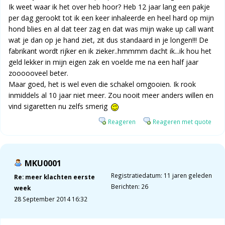
Ik weet waar ik het over heb hoor? Heb 12 jaar lang een pakje
per dag gerookt tot ik een keer inhaleerde en heel hard op mijn
hond blies en al dat teer zag en dat was mijn wake up call want
wat je dan op je hand ziet, zit dus standaard in je longen!!! De
fabrikant wordt rijker en ik zieker..hmmmm dacht ik...ik hou het
geld lekker in mijn eigen zak en voelde me na een half jaar
zoooooveel beter.
Maar goed, het is wel even die schakel omgooien. Ik rook
inmiddels al 10 jaar niet meer. Zou nooit meer anders willen en
vind sigaretten nu zelfs smerig
Reageren
Reageren met quote
MKU0001
Registratiedatum: 11 jaren geleden
Re: meer klachten eerste
Berichten: 26
week
28 September 2014 16:32