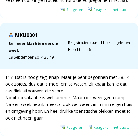
zelfs een 66. Zit gemiddeld nu rond de 90 (begonnen met 38).
Reageren
Reageren met quote
MKU0001
Registratiedatum: 11 jaren geleden
Re: meer klachten eerste
Berichten: 26
week
29 September 2014 20:49
117! Dat is hoog zeg. Knap. Maar je bent begonnen met 38. Ik
ook zoiets, dus dat is mooi om te weten. Blijkbaar kan je dat
dus flink uitbouwen die score.
Nooit op vakantie is wel jammer. Maar ook weer geen ramp.
Na een week heb ik meestal ook wel weer zin in mijn eigen huis
en omgeving hoor. En heel drukke toeristische plekken moet ik
ook niet heen gaan....
Reageren
Reageren met quote