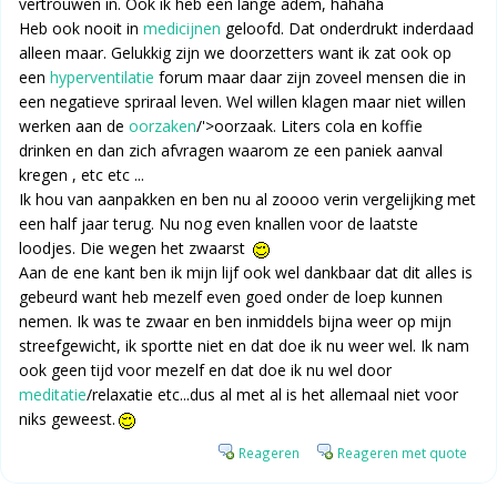
vertrouwen in. Ook ik heb een lange adem, hahaha
Heb ook nooit in
medicijnen
geloofd. Dat onderdrukt inderdaad
alleen maar. Gelukkig zijn we doorzetters want ik zat ook op
een
hyperventilatie
forum maar daar zijn zoveel mensen die in
een negatieve spriraal leven. Wel willen klagen maar niet willen
werken aan de
oorzaken
/'>oorzaak. Liters cola en koffie
drinken en dan zich afvragen waarom ze een paniek aanval
kregen , etc etc ...
Ik hou van aanpakken en ben nu al zoooo verin vergelijking met
een half jaar terug. Nu nog even knallen voor de laatste
loodjes. Die wegen het zwaarst
Aan de ene kant ben ik mijn lijf ook wel dankbaar dat dit alles is
gebeurd want heb mezelf even goed onder de loep kunnen
nemen. Ik was te zwaar en ben inmiddels bijna weer op mijn
streefgewicht, ik sportte niet en dat doe ik nu weer wel. Ik nam
ook geen tijd voor mezelf en dat doe ik nu wel door
meditatie
/relaxatie etc...dus al met al is het allemaal niet voor
niks geweest.
Reageren
Reageren met quote